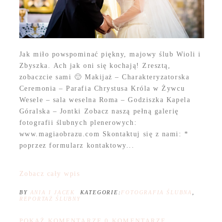
Jak miło powspominać piękny, majowy ślub Wioli i
Zbyszka. Ach jak oni się kochają! Zresztą,
zobaczcie sami 🙂 Makijaż – Charakteryzatorska
Ceremonia – Parafia Chrystusa Króla w Żywcu
Wesele – sala weselna Roma – Godziszka Kapela
Góralska – Jontki Zobacz naszą pełną galerię
fotografii ślubnych plenerowych:
www.magiaobrazu.com Skontaktuj się z nami: *
poprzez formularz kontaktowy...
Zobacz cały wpis
BY
ANIA I JACEK
KATEGORIE:
FOTOGRAFIA ŚLUBNA
,
REPORTAŻ ŚLUBNY
POKAŻ KOMENTARZE
0 KOMENTARZE