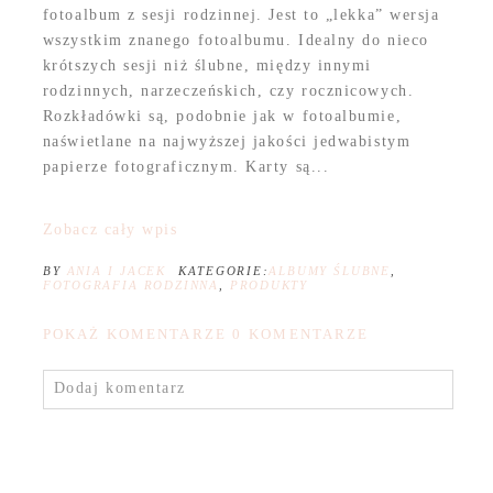
fotoalbum z sesji rodzinnej. Jest to „lekka” wersja
wszystkim znanego fotoalbumu. Idealny do nieco
krótszych sesji niż ślubne, między innymi
rodzinnych, narzeczeńskich, czy rocznicowych.
Rozkładówki są, podobnie jak w fotoalbumie,
naświetlane na najwyższej jakości jedwabistym
papierze fotograficznym. Karty są...
Zobacz cały wpis
BY
ANIA I JACEK
KATEGORIE:
ALBUMY ŚLUBNE
,
FOTOGRAFIA RODZINNA
,
PRODUKTY
POKAŻ KOMENTARZE
0 KOMENTARZE
Dodaj komentarz