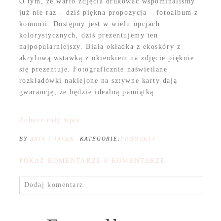
O tym, że warto zdjęcia drukować wspominaliśmy
już nie raz – dziś piękna propozycja – fotoalbum z
komunii. Dostępny jest w wielu opcjach
kolorystycznych, dziś prezentujemy ten
najpopularniejszy. Biała okładka z ekoskóry z
akrylową wstawką z okienkiem na zdjęcie pięknie
się prezentuje. Fotograficznie naświetlane
rozkładówki naklejone na sztywne karty dają
gwarancję, że będzie idealną pamiątką...
Zobacz cały wpis
BY
ANIA I JACEK
KATEGORIE:
PRODUKTY
POKAŻ KOMENTARZE
0 KOMENTARZE
Dodaj komentarz