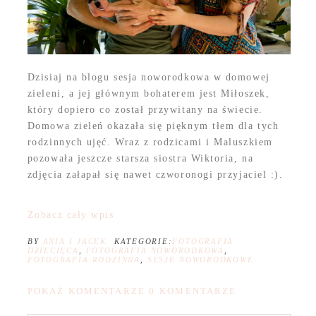
Dzisiaj na blogu sesja noworodkowa w domowej
zieleni, a jej głównym bohaterem jest Miłoszek,
który dopiero co został przywitany na świecie.
Domowa zieleń okazała się pięknym tłem dla tych
rodzinnych ujęć. Wraz z rodzicami i Maluszkiem
pozowała jeszcze starsza siostra Wiktoria, na
zdjęcia załapał się nawet czworonogi przyjaciel :).
Zobacz cały wpis
BY
ANIA I JACEK
KATEGORIE:
FOTOGRAFIA
DZIECIĘCA
,
FOTOGRAFIA NOWORODKOWA
,
FOTOGRAFIA RODZINNA
,
SESJE NOWORODKOWE
POKAŻ KOMENTARZE
0 KOMENTARZE