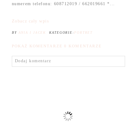
numerem telefonu: 608712019 / 662019661 *...
Zobacz cały wpis
BY
ANIA I JACEK
KATEGORIE:
PORTRET
POKAŻ KOMENTARZE
0 KOMENTARZE
Dodaj komentarz