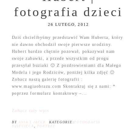
fotografia dzieci
26 LUTEGO, 2012
Dziś chcielibyśmy przedstawić Wam Huberta, który
nie dawno obchodził swoje pierwsze urodziny.
Hubert bardzo chętnie pozował, pokazywał nam
swoje zabawki, a przede wszystkim od progu
przesyłał buziaki 🙂 Z pozdrowieniami dla Małego
Modela i jego Rodziców, poniżej kilka zdjęć 🙂
Zobacz naszą galerię fotografii :
www.magiaobrazu.com Skontaktuj się z nami: *
poprzez formularz kontaktowy –...
Zobacz cały wpis
BY
ANIA I JACEK
KATEGORIE:
FOTOGRAFIA
DZIECIĘCA
,
PORTRET