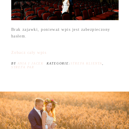
Brak zajawki, ponieważ wpis jest zabezpieczony
hasłem.
Zobacz cały wpis
BY
ANIA I JACEK
KATEGORIE:
STREFA KLIENTA
,
STREFA PAR