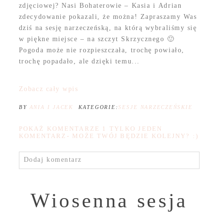
zdjęciowej? Nasi Bohaterowie – Kasia i Adrian
zdecydowanie pokazali, że można! Zapraszamy Was
dziś na sesję narzeczeńską, na którą wybraliśmy się
w piękne miejsce – na szczyt Skrzycznego 🙂
Pogoda może nie rozpieszczała, trochę powiało,
trochę popadało, ale dzięki temu...
Zobacz cały wpis
BY
ANIA I JACEK
KATEGORIE:
SESJE NARZECZEŃSKIE
POKAŻ KOMENTARZE
1 TYLKO JEDEN
KOMENTARZ- MOŻE TWÓJ BĘDZIE KOLEJNY? :)
Dodaj komentarz
Wiosenna sesja