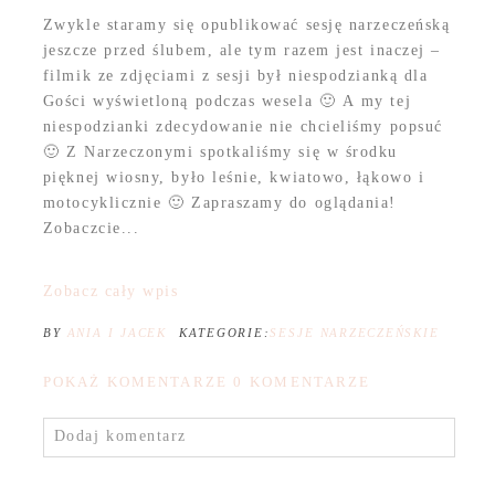
Zwykle staramy się opublikować sesję narzeczeńską
jeszcze przed ślubem, ale tym razem jest inaczej –
filmik ze zdjęciami z sesji był niespodzianką dla
Gości wyświetloną podczas wesela 🙂 A my tej
niespodzianki zdecydowanie nie chcieliśmy popsuć
🙂 Z Narzeczonymi spotkaliśmy się w środku
pięknej wiosny, było leśnie, kwiatowo, łąkowo i
motocyklicznie 🙂 Zapraszamy do oglądania!
Zobaczcie...
Zobacz cały wpis
BY
ANIA I JACEK
KATEGORIE:
SESJE NARZECZEŃSKIE
POKAŻ KOMENTARZE
0 KOMENTARZE
Dodaj komentarz