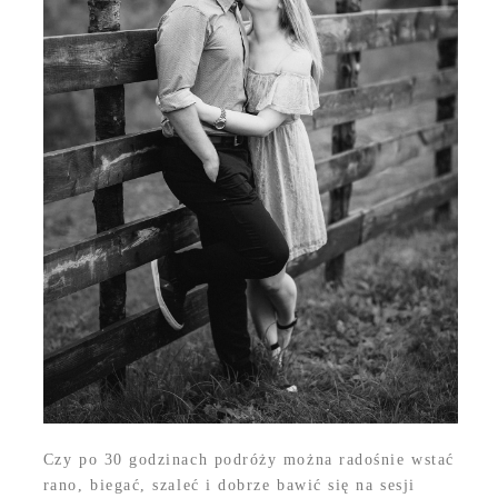
Czy po 30 godzinach podróży można radośnie wstać
rano, biegać, szaleć i dobrze bawić się na sesji