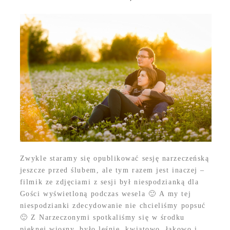
Zwykle staramy się opublikować sesję narzeczeńską
jeszcze przed ślubem, ale tym razem jest inaczej –
filmik ze zdjęciami z sesji był niespodzianką dla
Gości wyświetloną podczas wesela 🙂 A my tej
niespodzianki zdecydowanie nie chcieliśmy popsuć
🙂 Z Narzeczonymi spotkaliśmy się w środku
pięknej wiosny, było leśnie, kwiatowo, łąkowo i