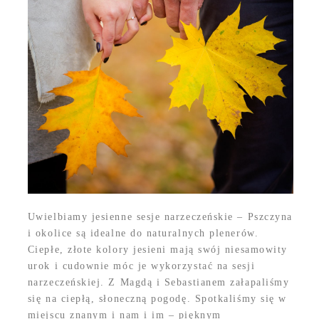
Uwielbiamy jesienne sesje narzeczeńskie – Pszczyna
i okolice są idealne do naturalnych plenerów.
Ciepłe, złote kolory jesieni mają swój niesamowity
urok i cudownie móc je wykorzystać na sesji
narzeczeńskiej. Z Magdą i Sebastianem załapaliśmy
się na ciepłą, słoneczną pogodę. Spotkaliśmy się w
miejscu znanym i nam i im – pięknym