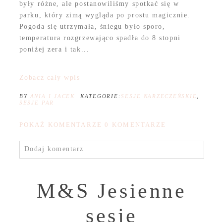
były różne, ale postanowiliśmy spotkać się w
parku, który zimą wygląda po prostu magicznie.
Pogoda się utrzymała, śniegu było sporo,
temperatura rozgrzewająco spadła do 8 stopni
poniżej zera i tak...
Zobacz cały wpis
BY
ANIA I JACEK
KATEGORIE:
SESJE NARZECZEŃSKIE
,
SESJE PAR
POKAŻ KOMENTARZE
0 KOMENTARZE
Dodaj komentarz
M&S Jesienne
sesje