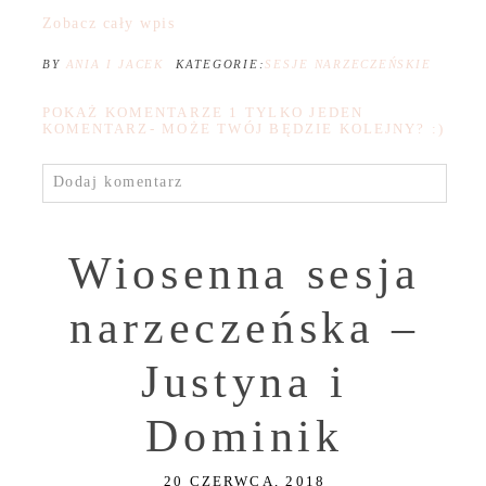
Zobacz cały wpis
BY
ANIA I JACEK
KATEGORIE:
SESJE NARZECZEŃSKIE
POKAŻ KOMENTARZE
1 TYLKO JEDEN
KOMENTARZ- MOŻE TWÓJ BĘDZIE KOLEJNY? :)
Dodaj komentarz
Wiosenna sesja
narzeczeńska –
Justyna i
Dominik
20 CZERWCA, 2018