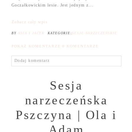
Goczałkowickim lesie. Jest jednym z...
Zobacz cały wpis
BY
ANIA I JACEK
KATEGORIE:
SESJE NARZECZEŃSKIE
POKAŻ KOMENTARZE
0 KOMENTARZE
Dodaj komentarz
Sesja
narzeczeńska
Pszczyna | Ola i
Adam