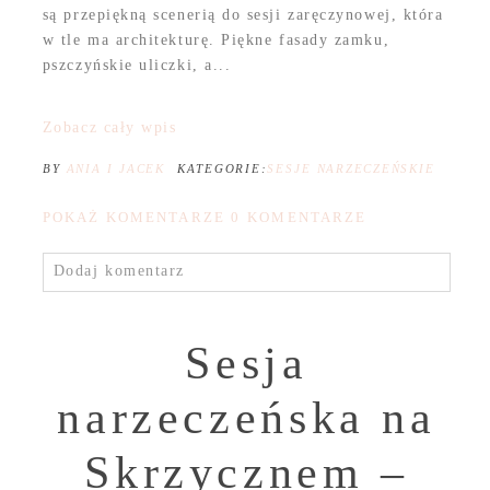
są przepiękną scenerią do sesji zaręczynowej, która
w tle ma architekturę. Piękne fasady zamku,
pszczyńskie uliczki, a...
Zobacz cały wpis
BY
ANIA I JACEK
KATEGORIE:
SESJE NARZECZEŃSKIE
POKAŻ KOMENTARZE
0 KOMENTARZE
Dodaj komentarz
Sesja
narzeczeńska na
Skrzycznem –