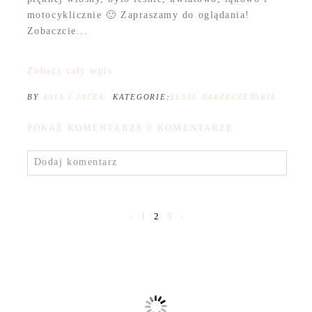
motocyklicznie 🙂 Zapraszamy do oglądania!
Zobaczcie...
Zobacz cały wpis
BY
ANIA I JACEK
KATEGORIE:
SESJE NARZECZEŃSKIE
POKAŻ KOMENTARZE
0 KOMENTARZE
Dodaj komentarz
‹
1
2
3
›