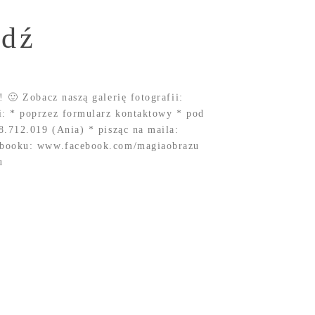
edź
 🙂 Zobacz naszą galerię fotografii:
: * poprzez formularz kontaktowy * pod
8.712.019 (Ania) * pisząc na maila:
ebooku: www.facebook.com/magiaobrazu
u