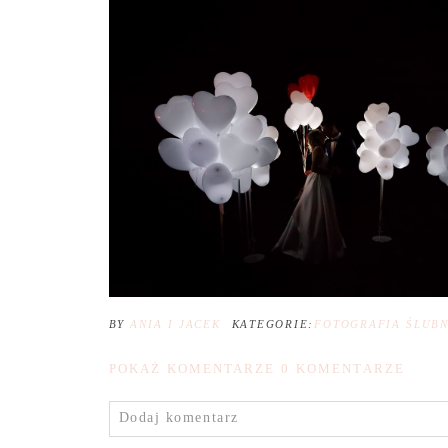
BY
ANIA I JACEK
KATEGORIE:
FOTOGRAFIA ŚLUB
POKAŻ KOMENTARZE
0 KOMENTARZE
Dodaj komentarz