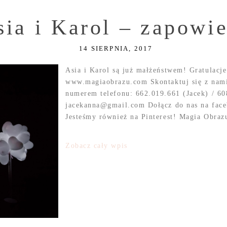
sia i Karol – zapowi
14 SIERPNIA, 2017
Asia i Karol są już małżeństwem! Gratulacje!
www.magiaobrazu.com Skontaktuj się z nami
numerem telefonu: 662.019.661 (Jacek) / 60
jacekanna@gmail.com Dołącz do nas na fac
Jesteśmy również na Pinterest! Magia Obraz
Zobacz cały wpis