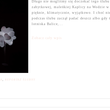
Długo nie mogliśmy się doczekać tego ślubu 
zabytkowej, maleńkiej Kaplicy na Wodzie w 
pięknie, klimatycznie, wyjątkowo. I choć ni
podczas ślubu zaczął padać deszcz albo gdy 
lotniska Balice,...
Zobacz cały wpis
NA
,
REPORTAŻ ŚLUBNY