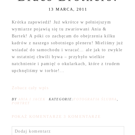
13 MARCA, 2011
Krótka zapowiedź! Już wkrótce w pełniejszym
wymiarze pojawią się tu zwariowani Ania &
Bartek! A póki co zachęcam do obejrzenia kilku
kadrów z naszego sobotniego pleneru! Mieliśmy już
wsiadać do samochodu i wracać… ale jak to zwykle
w ostatniej chwili bywa – przybyło wielkie
natchnienie i pamięć o okularkach, które z trudem
upchnęliśmy w torbie!...
Zobacz cały wpis
BY
ANIA I JACEK
KATEGORIE:
FOTOGRAFIA ŚLUBNA
,
PORTRET
POKAŻ KOMENTARZE
3 KOMENTARZE
Dodaj komentarz