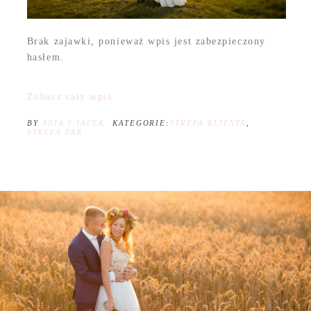
Brak zajawki, ponieważ wpis jest zabezpieczony
hasłem.
Zobacz cały wpis
BY
ANIA I JACEK
KATEGORIE:
STREFA KLIENTA
,
STREFA PAR