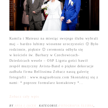
Kamila i Mateusz na miesiąc swojego ślubu wybrali
maj – bardzo lubimy wiosenne uroczystości 🙂 Było
rodzinnie, pięknie 🙂 ceremonia odbyła się
w kościele św. Barbary w Czechowicach-
Dziedzicach wesele – OSP Ligota gości bawił
zespół muzyczny Avista-Band o piękne dekoracje
zadbała firma Bellissima Zobacz naszą galerię
fotografii : www.magiaobrazu.com Skontaktuj się z
nami: * poprzez formularz kontaktowy *...
Zobacz cały wpis
BY
ANIA I JACEK
KATEGORIE:
FOTOGRAFIA ŚLUBNA
,