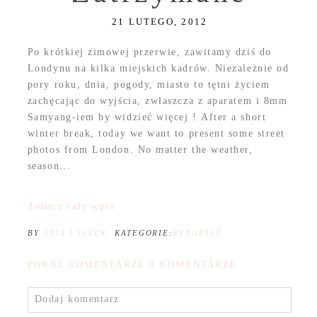
21 LUTEGO, 2012
Po krótkiej zimowej przerwie, zawitamy dziś do
Londynu na kilka miejskich kadrów. Niezależnie od
pory roku, dnia, pogody, miasto to tętni życiem
zachęcając do wyjścia, zwłaszcza z aparatem i 8mm
Samyang-iem by widzieć więcej ! After a short
winter break, today we want to present some street
photos from London. No matter the weather,
season...
Zobacz cały wpis
BY
ANIA I JACEK
KATEGORIE:
REPORTAŻ
POKAŻ KOMENTARZE
0 KOMENTARZE
Dodaj komentarz