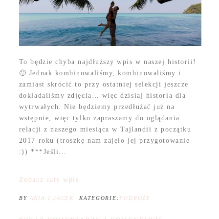
To będzie chyba najdłuższy wpis w naszej historii!
🙂 Jednak kombinowaliśmy, kombinowaliśmy i
zamiast skrócić to przy ostatniej selekcji jeszcze
dokładaliśmy zdjęcia… więc dzisiaj historia dla
wytrwałych. Nie będziemy przedłużać już na
wstępnie, więc tylko zapraszamy do oglądania
relacji z naszego miesiąca w Tajlandii z początku
2017 roku (troszkę nam zajęło jej przygotowanie
:)) ***Jeśli...
Zobacz cały wpis
BY
ANIA I JACEK
KATEGORIE:
PODRÓŻE