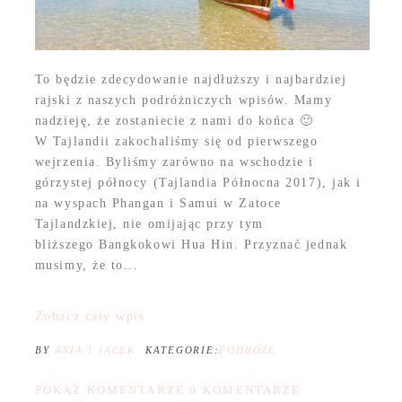
To będzie zdecydowanie najdłuższy i najbardziej
rajski z naszych podróżniczych wpisów. Mamy
nadzieję, że zostaniecie z nami do końca 🙂
W Tajlandii zakochaliśmy się od pierwszego
wejrzenia. Byliśmy zarówno na wschodzie i
górzystej północy (Tajlandia Północna 2017), jak i
na wyspach Phangan i Samui w Zatoce
Tajlandzkiej, nie omijając przy tym
bliższego Bangkokowi Hua Hin. Przyznać jednak
musimy, że to...
Zobacz cały wpis
BY
ANIA I JACEK
KATEGORIE:
PODRÓŻE
POKAŻ KOMENTARZE
0 KOMENTARZE