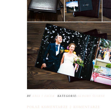
BY
ANIA I JACEK
KATEGORIE:
ALBUMY ŚLUBNE
POKAŻ KOMENTARZE
2 KOMENTARZE