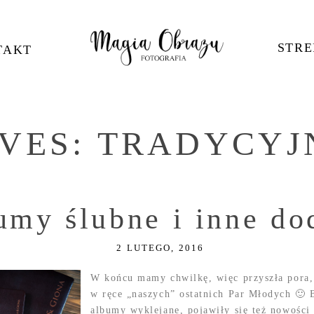
STRE
TAKT
IVES:
TRADYCYJ
umy ślubne i inne do
2 LUTEGO, 2016
W końcu mamy chwilkę, więc przyszła pora,
w ręce „naszych” ostatnich Par Młodych 🙂 B
albumy wyklejane, pojawiły się też nowości 