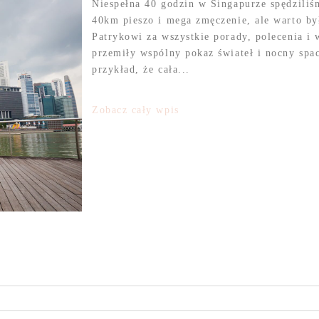
Niespełna 40 godzin w Singapurze spędzili
40km pieszo i mega zmęczenie, ale warto b
Patrykowi za wszystkie porady, polecenia i
przemiły wspólny pokaz świateł i nocny spa
przykład, że cała...
Zobacz cały wpis