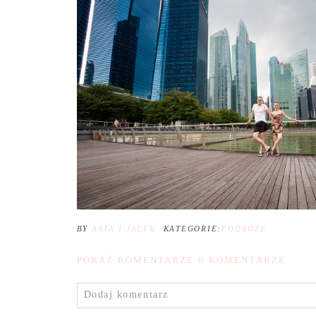
BY
ANIA I JACEK
KATEGORIE:
PODRÓŻE
POKAŻ KOMENTARZE
0 KOMENTARZE
Dodaj komentarz