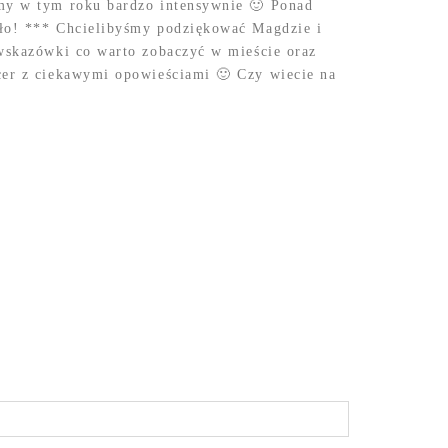
śmy w tym roku bardzo intensywnie 🙂 Ponad
yło! *** Chcielibyśmy podziękować Magdzie i
 wskazówki co warto zobaczyć w mieście oraz
cer z ciekawymi opowieściami 🙂 Czy wiecie na