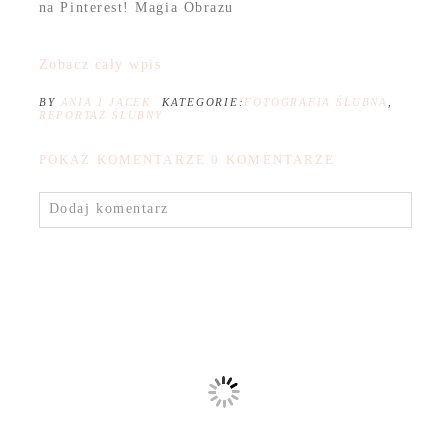
na Pinterest! Magia Obrazu
Zobacz cały wpis
BY
ANIA I JACEK
KATEGORIE:
FOTOGRAFIA ŚLUBNA
,
REPORTAŻ ŚLUBNY
POKAŻ KOMENTARZE
0 KOMENTARZE
Dodaj komentarz