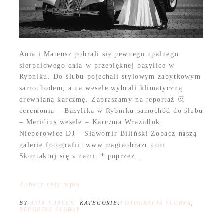
Ania i Mateusz pobrali się pewnego upalnego
sierpniowego dnia w przepięknej bazylice w
Rybniku. Do ślubu pojechali stylowym zabytkowym
samochodem, a na wesele wybrali klimatyczną
drewnianą karczmę. Zapraszamy na reportaż 🙂
ceremonia – Bazylika w Rybniku samochód do ślubu
– Meridius wesele – Karczma Wrazidlok
Nieborowice DJ – Sławomir Biliński Zobacz naszą
galerię fotografii: www.magiaobrazu.com
Skontaktuj się z nami: * poprzez...
Zobacz cały wpis
BY
ANIA I JACEK
KATEGORIE:
FOTOGRAFIA ŚLUBNA
,
REPORTAŻ ŚLUBNY