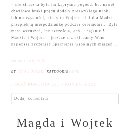
– nie straszna była im kapryśna pogoda, ba, nawet
chwilowe braki prądu dodały niezwykłego uroku
ich uroczystości, kiedy to Wojtek miał dla Madzi
przepiękną niespodziankę podczas ceremonii… Była
masa wzruszeń, łez szczęścia, ach… pięknie !
Madziu i Wojtku – jeszcze raz składamy Wam
najlepsze życzenia! Spełnienia wspólnych marzeń...
Zobacz cały wpis
BY
ANIA I JACEK
KATEGORIE:
INNE
POKAŻ KOMENTARZE
0 KOMENTARZE
Dodaj komentarz
Magda i Wojtek