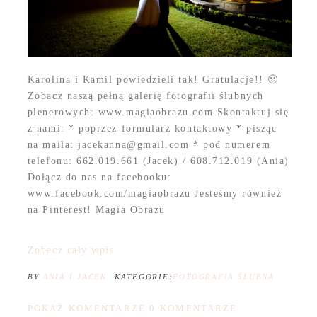
Karolina i Kamil powiedzieli tak! Gratulacje!! 🙂
Zobacz naszą pełną galerię fotografii ślubnych
plenerowych: www.magiaobrazu.com Skontaktuj się
z nami: * poprzez formularz kontaktowy * pisząc
na maila: jacekanna@gmail.com * pod numerem
telefonu: 662.019.661 (Jacek) / 608.712.019 (Ania)
Dołącz do nas na facebooku:
www.facebook.com/magiaobrazu Jesteśmy również
na Pinterest! Magia Obrazu
Zobacz cały wpis
BY
ANIA I JACEK
KATEGORIE:
FOTOGRAFIA ŚLUBNA
POKAŻ KOMENTARZE
0 KOMENTARZE