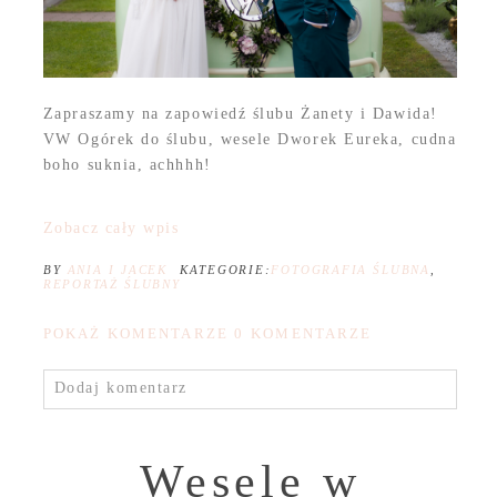
Zapraszamy na zapowiedź ślubu Żanety i Dawida!
VW Ogórek do ślubu, wesele Dworek Eureka, cudna
boho suknia, achhhh!
Zobacz cały wpis
BY
ANIA I JACEK
KATEGORIE:
FOTOGRAFIA ŚLUBNA
,
REPORTAŻ ŚLUBNY
POKAŻ KOMENTARZE
0 KOMENTARZE
Dodaj komentarz
Wesele w