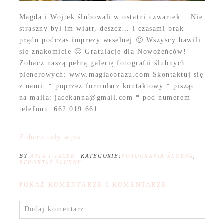
Magda i Wojtek ślubowali w ostatni czwartek… Nie
straszny był im wiatr, deszcz… i czasami brak
prądu podczas imprezy weselnej 🙂 Wszyscy bawili
się znakomicie 🙂 Gratulacje dla Nowożeńców!
Zobacz naszą pełną galerię fotografii ślubnych
plenerowych: www.magiaobrazu.com Skontaktuj się
z nami: * poprzez formularz kontaktowy * pisząc
na maila: jacekanna@gmail.com * pod numerem
telefonu: 662.019.661...
Zobacz cały wpis
BY
ANIA I JACEK
KATEGORIE:
FOTOGRAFIA ŚLUBNA
,
REPORTAŻ ŚLUBNY
POKAŻ KOMENTARZE
0 KOMENTARZE
Dodaj komentarz