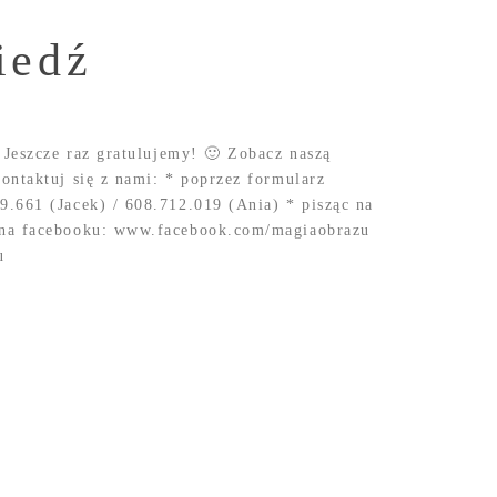
iedź
 Jeszcze raz gratulujemy! 🙂 Zobacz naszą
ontaktuj się z nami: * poprzez formularz
.661 (Jacek) / 608.712.019 (Ania) * pisząc na
 na facebooku: www.facebook.com/magiaobrazu
u