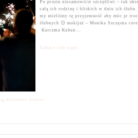
Po prostu niesamowicie szczęśliwi – tak okr
całą ich rodzinę i bliskich w dniu ich ślubu
my mieliśmy tę przyjemność aby móc je troc
ślubnych 🙂 makijaż – Monika Szczęsna cere
Karczma Kuban...
Zobacz cały wpis
NA
,
REPORTAŻ ŚLUBNY