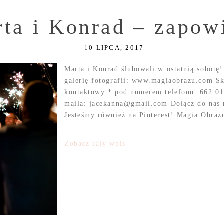
ta i Konrad – zapow
10 LIPCA, 2017
Marta i Konrad ślubowali w ostatnią sobotę!
galerię fotografii: www.magiaobrazu.com Sk
kontaktowy * pod numerem telefonu: 662.019
maila: jacekanna@gmail.com Dołącz do nas
Jesteśmy również na Pinterest! Magia Obraz
Zobacz cały wpis