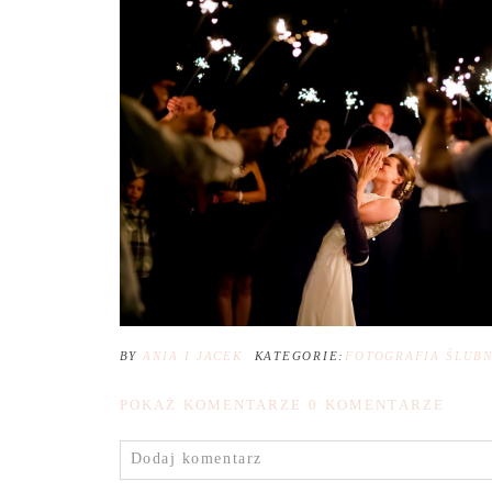
BY
ANIA I JACEK
KATEGORIE:
FOTOGRAFIA ŚLUB
POKAŻ KOMENTARZE
0 KOMENTARZE
Dodaj komentarz