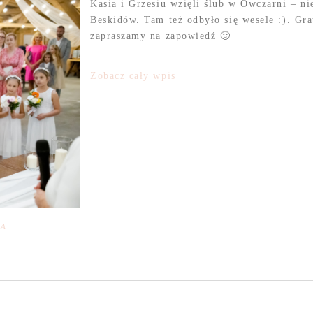
Kasia i Grzesiu wzięli ślub w Owczarni – n
Beskidów. Tam też odbyło się wesele :). G
zapraszamy na zapowiedź 🙂
Zobacz cały wpis
NA