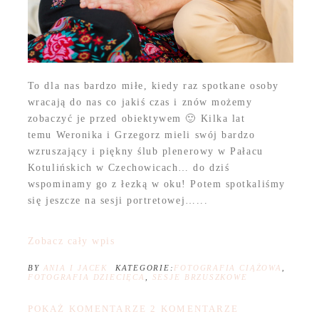
To dla nas bardzo miłe, kiedy raz spotkane osoby
wracają do nas co jakiś czas i znów możemy
zobaczyć je przed obiektywem 🙂 Kilka lat
temu Weronika i Grzegorz mieli swój bardzo
wzruszający i piękny ślub plenerowy w Pałacu
Kotulińskich w Czechowicach… do dziś
wspominamy go z łezką w oku! Potem spotkaliśmy
się jeszcze na sesji portretowej…...
Zobacz cały wpis
BY
ANIA I JACEK
KATEGORIE:
FOTOGRAFIA CIĄŻOWA
,
FOTOGRAFIA DZIECIĘCA
,
SESJE BRZUSZKOWE
POKAŻ KOMENTARZE
2 KOMENTARZE