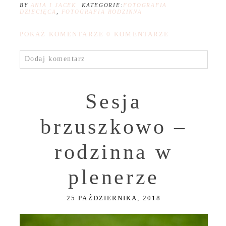
BY
ANIA I JACEK
KATEGORIE:
FOTOGRAFIA
DZIECIĘCA
,
FOTOGRAFIA RODZINNA
POKAŻ KOMENTARZE
0 KOMENTARZE
Dodaj komentarz
Sesja
brzuszkowo –
rodzinna w
plenerze
25 PAŹDZIERNIKA, 2018