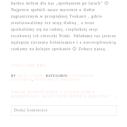
bardzo miłym dla nas „spotkaniem po latach” 🙂
Najpierw spełnili nasze marzenie o ślubie
zagranicznym w przepięknej Toskanii , gdzie
zrealizowaliśmy też sesję ślubną , a teraz
spotkaliśmy się na cudnej, cieplutkiej sesji
roczkowej ich córeczki Ninki. Składamy raz jeszcze
najlepsze życzenia Solenizantce i z niecierpliwością
czekamy na kolejne spotkanie 🙂 Zobacz naszą...
Zobacz cały wpis
BY
ANIA I JACEK
KATEGORIE:
FOTOGRAFIA
DZIECIĘCA
,
FOTOGRAFIA RODZINNA
POKAŻ KOMENTARZE
1 TYLKO JEDEN
KOMENTARZ- MOŻE TWÓJ BĘDZIE KOLEJNY? :)
Dodaj komentarz