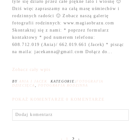
tyle się działo przez całe piękne lato i wiosnę 🙂
Dziś więc zapraszamy na całą masę uśmiechów i
rodzinnych radości 🙂 Zobacz naszą galerię
fotografii rodzinnych: www.magiaobrazu.com
Skontaktuj się z nami: * poprzez formularz
kontaktowy * pod numerem telefonu:
608.712.019 (Ania)/ 662.019.661 (Jacek) * pisząc
na maila: jacekanna@gmail.com Dołącz do...
Zobacz cały wpis
BY
ANIA I JACEK
KATEGORIE:
FOTOGRAFIA
DZIECIĘCA
,
FOTOGRAFIA RODZINNA
POKAŻ KOMENTARZE
0 KOMENTARZE
Dodaj komentarz
‹
1
2
›