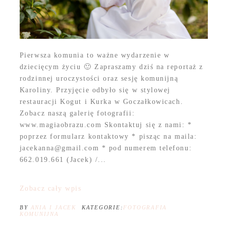
Pierwsza komunia to ważne wydarzenie w
dziecięcym życiu 🙂 Zapraszamy dziś na reportaż z
rodzinnej uroczystości oraz sesję komunijną
Karoliny. Przyjęcie odbyło się w stylowej
restauracji Kogut i Kurka w Goczałkowicach.
Zobacz naszą galerię fotografii:
www.magiaobrazu.com Skontaktuj się z nami: *
poprzez formularz kontaktowy * pisząc na maila:
jacekanna@gmail.com * pod numerem telefonu:
662.019.661 (Jacek) /...
Zobacz cały wpis
BY
ANIA I JACEK
KATEGORIE:
FOTOGRAFIA
KOMUNIJNA