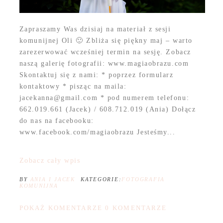
Zapraszamy Was dzisiaj na materiał z sesji
komunijnej Oli 🙂 Zbliża się piękny maj – warto
zarezerwować wcześniej termin na sesję. Zobacz
naszą galerię fotografii: www.magiaobrazu.com
Skontaktuj się z nami: * poprzez formularz
kontaktowy * pisząc na maila:
jacekanna@gmail.com * pod numerem telefonu:
662.019.661 (Jacek) / 608.712.019 (Ania) Dołącz
do nas na facebooku:
www.facebook.com/magiaobrazu Jesteśmy...
Zobacz cały wpis
BY
ANIA I JACEK
KATEGORIE:
FOTOGRAFIA
KOMUNIJNA
POKAŻ KOMENTARZE
0 KOMENTARZE