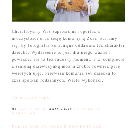
Chcielibyśmy Was zaprosić na reportaż z
uroczystości oraz sesję komunijną Zosi. Staramy
się, by fotografia komunijna oddawała też charakter
dziecka. Wydarzenie to jest dla niego ważne i
poważne, ale to też radosny moment, a w komplecie
z szaloną dziewczynką można zrobić również parę
wesołych ujęć. Pierwsza komunia św. dziecka to
czas spotkań rodzinnych. Warto wykonać...
Zobacz cały wpis
BY
ANIA I JACEK
KATEGORIE:
FOTOGRAFIA
KOMUNIJNA
POKAŻ KOMENTARZE
0 KOMENTARZE