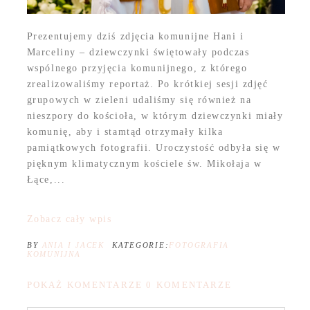
Prezentujemy dziś zdjęcia komunijne Hani i
Marceliny – dziewczynki świętowały podczas
wspólnego przyjęcia komunijnego, z którego
zrealizowaliśmy reportaż. Po krótkiej sesji zdjęć
grupowych w zieleni udaliśmy się również na
nieszpory do kościoła, w którym dziewczynki miały
komunię, aby i stamtąd otrzymały kilka
pamiątkowych fotografii. Uroczystość odbyła się w
pięknym klimatycznym kościele św. Mikołaja w
Łące,...
Zobacz cały wpis
BY
ANIA I JACEK
KATEGORIE:
FOTOGRAFIA
KOMUNIJNA
POKAŻ KOMENTARZE
0 KOMENTARZE