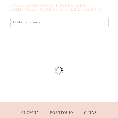
POKAŻ KOMENTARZE
1 TYLKO JEDEN
KOMENTARZ- MOŻE TWÓJ BĘDZIE KOLEJNY? :)
Dodaj komentarz
GŁÓWNA
PORTFOLIO
O NAS