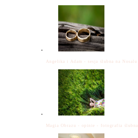
Angelika i Adam - sesja ślubna na Nosalu
Magia Obrazu - opinie - fotografia ślubn