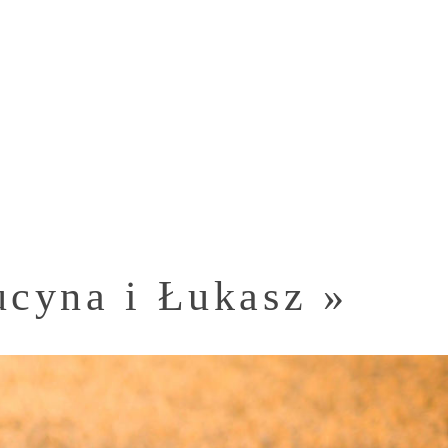
ucyna i Łukasz
»