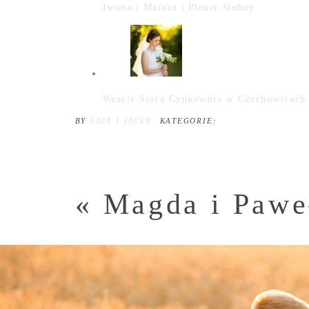
Iwona i Marcin | Plener ślubny
Wesele Stara Cynkownia w Czechowicac
BY
ANIA I JACEK
KATEGORIE:
«
Magda i Pawe