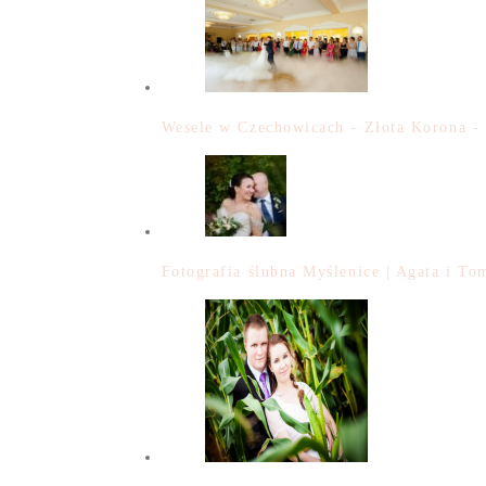
Wesele w Czechowicach - Złota Korona -
Fotografia ślubna Myślenice | Agata i To