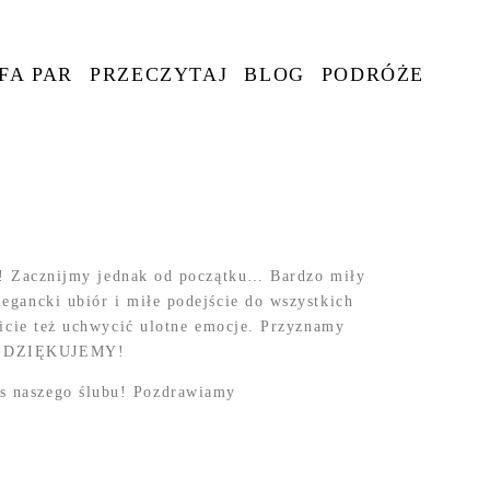
FA PAR
PRZECZYTAJ
BLOG
PODRÓŻE
 Zacznijmy jednak od początku… Bardzo miły
egancki ubiór i miłe podejście do wszystkich
aficie też uchwycić ulotne emocje. Przyznamy
NIE DZIĘKUJEMY!
as naszego ślubu! Pozdrawiamy