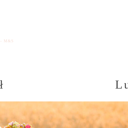
h - M&S
ł
L