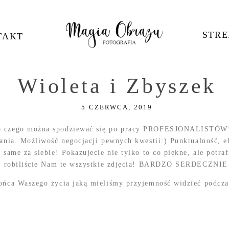
STRE
TAKT
Wioleta i Zbyszek
5 CZERWCA, 2019
ko czego można spodziewać się po pracy PROFESJONALISTÓW!
ania. Możliwość negocjacji pewnych kwestii:) Punktualność, el
 same za siebie! Pokazujecie nie tylko to co piękne, ale potr
kiedy robiliście Nam te wszystkie zdjęcia! BARDZO SERDECZ
końca Waszego życia jaką mieliśmy przyjemność widzieć podcz