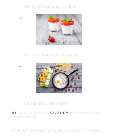
Magia Obrazu na słodko
Kto nie kocha truskawek?
Fotografia kulinarna
BY
ANIA I JACEK
KATEGORIE:
FOTOGRAFIA
REKLAMOWA
POKAŻ KOMENTARZE
0 KOMENTARZE