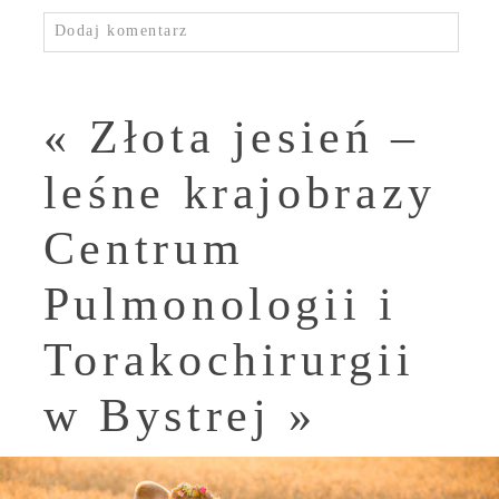
Dodaj komentarz
«
Złota jesień –
leśne krajobrazy
Centrum
Pulmonologii i
Torakochirurgii
w Bystrej
»