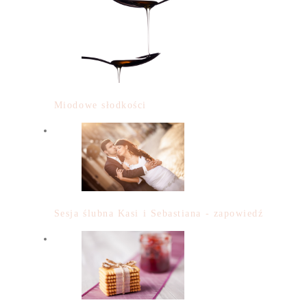
Miodowe słodkości
Sesja ślubna Kasi i Sebastiana - zapowiedź