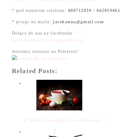
* pod numerem telefonu:
608712019 / 662019661
* pisząc na maila:
jacekanna@gmail.com
Dołącz do nas na facebooku:
www.facebook.com/magiaobrazu
Jesteśmy również na Pinterest!
Related Posts:
Z miłości fotograficzno-kulinarnej :-)