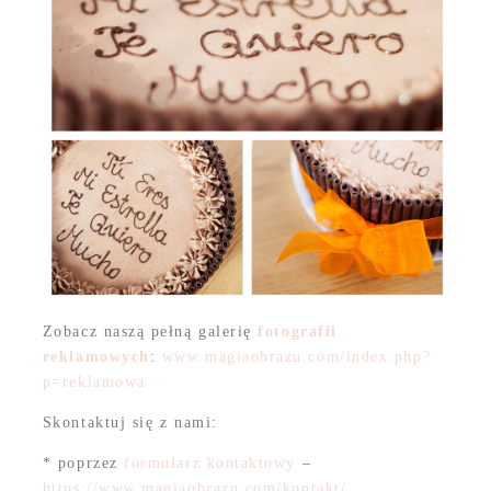
Zobacz naszą pełną galerię
fotografii
reklamowych
:
www.magiaobrazu.com/index.php?
p=reklamowa
Skontaktuj się z nami:
* poprzez
formularz kontaktowy
–
https://www.magiaobrazu.com/kontakt/