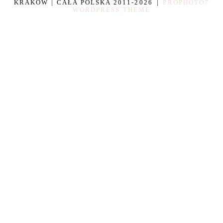
KRAKÓW | CAŁA POLSKA 2011-2026
|
PROPHOTO7
WORDPRESS THEME