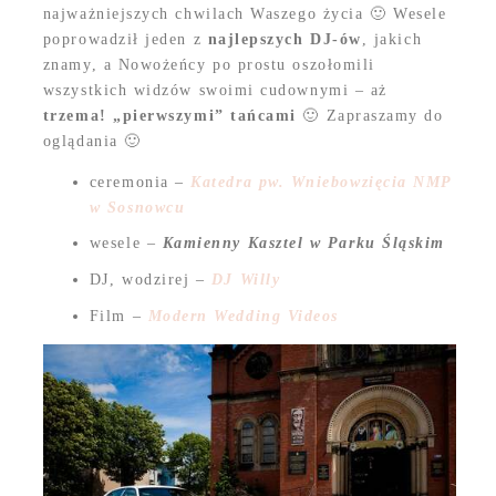
najważniejszych chwilach Waszego życia 🙂 Wesele
poprowadził jeden z
najlepszych DJ-ów
, jakich
znamy, a Nowożeńcy po prostu oszołomili
wszystkich widzów swoimi cudownymi – aż
trzema! „pierwszymi” tańcami
🙂 Zapraszamy do
oglądania 🙂
ceremonia –
Katedra pw. Wniebowzięcia NMP
w Sosnowcu
wesele –
Kamienny Kasztel w Parku Śląskim
DJ, wodzirej –
DJ Willy
Film –
Modern Wedding Videos