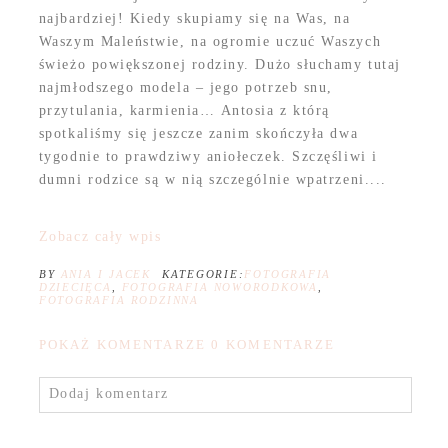
najbardziej! Kiedy skupiamy się na Was, na
Waszym Maleństwie, na ogromie uczuć Waszych
świeżo powiększonej rodziny. Dużo słuchamy tutaj
najmłodszego modela – jego potrzeb snu,
przytulania, karmienia… Antosia z którą
spotkaliśmy się jeszcze zanim skończyła dwa
tygodnie to prawdziwy aniołeczek. Szczęśliwi i
dumni rodzice są w nią szczególnie wpatrzeni....
Zobacz cały wpis
BY
ANIA I JACEK
KATEGORIE:
FOTOGRAFIA
DZIECIĘCA
,
FOTOGRAFIA NOWORODKOWA
,
FOTOGRAFIA RODZINNA
POKAŻ KOMENTARZE
0 KOMENTARZE
Dodaj komentarz