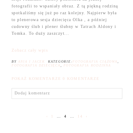
fotografii to wspaniały obraz. Z tą piękną rodziną
spotkaliśmy się już po raz kolejny. Najpierw była
to plenerowa sesja dziecięca Olka , a później
cudowny ślub i plener ślubny w Tatrach Aldony i
Tomka. To duży zaszczyt...
Zobacz cały wpis
BY
ANIA I JACEK
KATEGORIE:
FOTOGRAFIA CIĄŻOWA
,
FOTOGRAFIA DZIECIĘCA
,
FOTOGRAFIA RODZINNA
POKAŻ KOMENTARZE
0 KOMENTARZE
Dodaj komentarz
‹
1
…
4
…
14
›