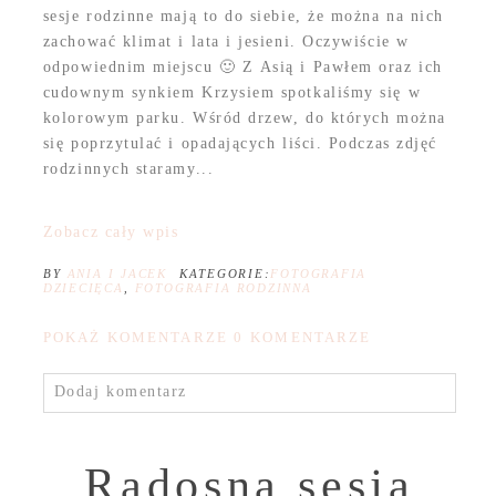
sesje rodzinne mają to do siebie, że można na nich
zachować klimat i lata i jesieni. Oczywiście w
odpowiednim miejscu 🙂 Z Asią i Pawłem oraz ich
cudownym synkiem Krzysiem spotkaliśmy się w
kolorowym parku. Wśród drzew, do których można
się poprzytulać i opadających liści. Podczas zdjęć
rodzinnych staramy...
Zobacz cały wpis
BY
ANIA I JACEK
KATEGORIE:
FOTOGRAFIA
DZIECIĘCA
,
FOTOGRAFIA RODZINNA
POKAŻ KOMENTARZE
0 KOMENTARZE
Dodaj komentarz
Radosna sesja