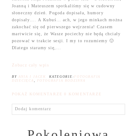
Joanną i Mateuszem spotkaliśmy się w cudowny
słoneczny dzień. Pogoda dopisała, humory
dopisały…. A Kubuś… ach, w jego minkach można
zakochać się od pierwszego wejrzenia! Czasem
martwicie się, że Wasze pociechy nie będą chciały
pozować w trakcie sesji. I my to rozumiemy 🙂
Dlatego staramy się,...
Zobacz cały wpis
BY
ANIA I JACEK
KATEGORIE:
FOTOGRAFIA
DZIECIĘCA
,
FOTOGRAFIA RODZINNA
POKAŻ KOMENTARZE
0 KOMENTARZE
Dodaj komentarz
Pokoleniowa