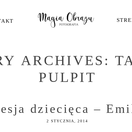
STRE
TAKT
RY ARCHIVES:
T
PULPIT
sesja dziecięca – Emi
2 STYCZNIA, 2014