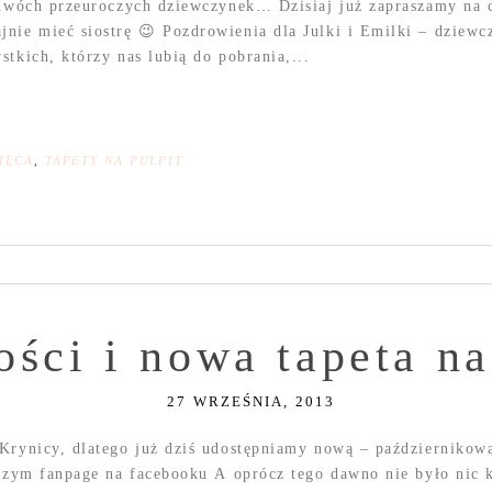
 dwóch przeuroczych dziewczynek… Dzisiaj już zapraszamy na 
jnie mieć siostrę 😉 Pozdrowienia dla Julki i Emilki – dziew
tkich, którzy nas lubią do pobrania,...
IĘCA
,
TAPETY NA PULPIT
ości i nowa tapeta na
27 WRZEŚNIA, 2013
rynicy, dlatego już dziś udostępniamy nową – październikową 
aszym fanpage na facebooku A oprócz tego dawno nie było nic