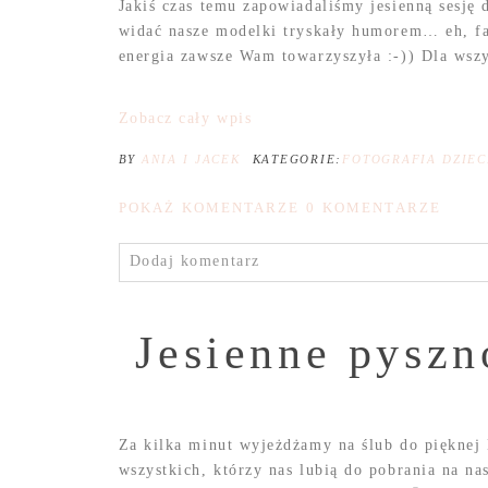
Jakiś czas temu zapowiadaliśmy jesienną sesję
widać nasze modelki tryskały humorem… eh, fa
energia zawsze Wam towarzyszyła :-)) Dla wszys
Zobacz cały wpis
BY
ANIA I JACEK
KATEGORIE:
FOTOGRAFIA DZIEC
POKAŻ KOMENTARZE
0 KOMENTARZE
Dodaj komentarz
Jesienne pyszn
Za kilka minut wyjeżdżamy na ślub do pięknej K
wszystkich, którzy nas lubią do pobrania na n