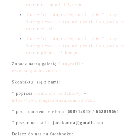
trakcie ceremonii i życzeń
„Co dwóch fotografów, to nie jeden” – czyli
dlaczego warto zatrudnić dwóch fotografów w
trakcie wesela
„Co dwóch fotografów, to nie jeden” – czyli
dlaczego warto zatrudnić dwóch fotografów w
trakcie pleneru ślubnego
Zobacz naszą galerię
fotografii
:
www.magiaobrazu.com
Skontaktuj się z nami:
* poprzez
formularz kontaktowy
–
https://www.magiaobrazu.com/kontakt/
* pod numerem telefonu:
608712019 / 662019661
* pisząc na maila:
jacekanna@gmail.com
Dołącz do nas na facebooku: