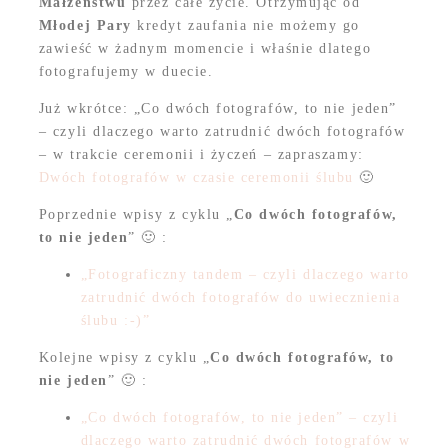
Małżeństwu
przez całe życie. Otrzymując od
Młodej Pary
kredyt zaufania nie możemy go
zawieść w żadnym momencie i właśnie dlatego
fotografujemy w duecie.
Już wkrótce: „Co dwóch fotografów, to nie jeden”
– czyli dlaczego warto zatrudnić dwóch fotografów
– w trakcie ceremonii i życzeń – zapraszamy:
Dwóch fotografów w czasie ceremonii ślubu
🙂
Poprzednie wpisy z cyklu „
Co dwóch fotografów,
to nie jeden
” 🙂 :
„Fotograficzny tandem – czyli dlaczego warto
zatrudnić dwóch fotografów do uwiecznienia
ślubu :-)”
Kolejne wpisy z cyklu „
Co dwóch fotografów, to
nie jeden
” 🙂 :
„Co dwóch fotografów, to nie jeden” – czyli
dlaczego warto zatrudnić dwóch fotografów w