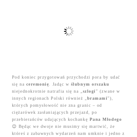
Pod koniec przygotowań przychodzi pora by udać
się na
ceremonię
. Jadąc w
ślubnym orszaku
niejednokrotnie natrafia się na „
szlogi
” (zwane w
innych regionach Polski również „
bramami
”),
których pomysłowość nie zna granic – od
ciężarówek zasłaniających przejazd, po
przebierańców udających kochankę
Pana Młodego
😉 Będąc we dwoje nie musimy się martwić, że
któreś z zabawnych wydarzeń nam umknie i jedno z