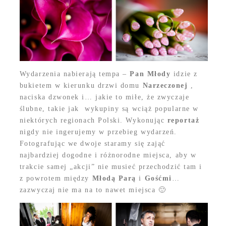
Wydarzenia nabierają tempa –
Pan Młody
idzie z
bukietem w kierunku drzwi domu
Narzeczonej
,
naciska dzwonek i… jakie to miłe, że zwyczaje
ślubne, takie jak wykupiny są wciąż popularne w
niektórych regionach Polski. Wykonując
reportaż
nigdy nie ingerujemy w przebieg wydarzeń.
Fotografując we dwoje staramy się zająć
najbardziej dogodne i różnorodne miejsca, aby w
trakcie samej „akcji” nie musieć przechodzić tam i
z powrotem między
Młodą Parą
i
Gośćmi
…
zazwyczaj nie ma na to nawet miejsca 🙂