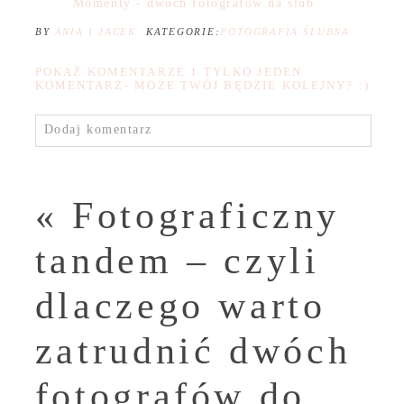
Momenty - dwóch fotografów na ślub
BY
ANIA I JACEK
KATEGORIE:
FOTOGRAFIA ŚLUBNA
POKAŻ KOMENTARZE
1 TYLKO JEDEN
KOMENTARZ- MOŻE TWÓJ BĘDZIE KOLEJNY? :)
Dodaj komentarz
«
Fotograficzny
tandem – czyli
dlaczego warto
zatrudnić dwóch
fotografów do