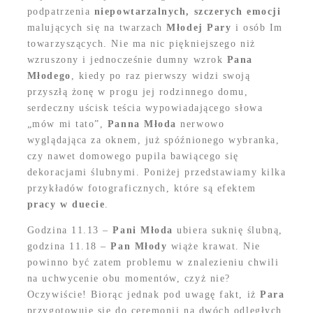
podpatrzenia
niepowtarzalnych, szczerych emocji
malujących się na twarzach
Młodej Pary
i osób Im
towarzyszących. Nie ma nic piękniejszego niż
wzruszony i jednocześnie dumny wzrok
Pana
Młodego
, kiedy po raz pierwszy widzi swoją
przyszłą żonę w progu jej rodzinnego domu,
serdeczny uścisk teścia wypowiadającego słowa
„mów mi tato”,
Panna Młoda
nerwowo
wyglądająca za oknem, już spóźnionego wybranka,
czy nawet domowego pupila bawiącego się
dekoracjami ślubnymi. Poniżej przedstawiamy kilka
przykładów fotograficznych, które są efektem
pracy w duecie
.
Godzina 11.13 –
Pani Młoda
ubiera suknię ślubną,
godzina 11.18 –
Pan Młody
wiąże krawat. Nie
powinno być zatem problemu w znalezieniu chwili
na uchwycenie obu momentów, czyż nie?
Oczywiście! Biorąc jednak pod uwagę fakt, iż
Para
przygotowuje się do ceremonii na dwóch odległych