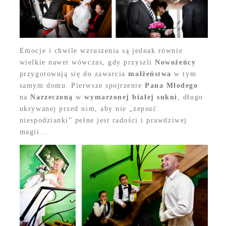
Emocje i chwile wzruszenia są jednak równie
wielkie nawet wówczas, gdy przyszli
Nowożeńcy
przygotowują się do zawarcia
małżeństwa
w tym
samym domu. Pierwsze spojrzenie
Pana Młodego
na
Narzeczoną
w
wymarzonej białej sukni
, długo
ukrywanej przed nim, aby nie „zepsuć
niespodzianki” pełne jest radości i prawdziwej
magii…