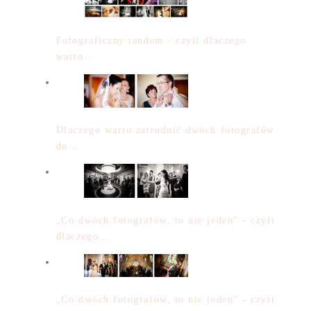
Fotograficzny tandem - czyli dlaczego
warto…
Dlaczego warto zatrudnić dwóch fotografów
do…
„Co dwóch fotografów, to nie jeden” - czyli
dlaczego…
„Co dwóch fotografów, to nie jeden” - czyli