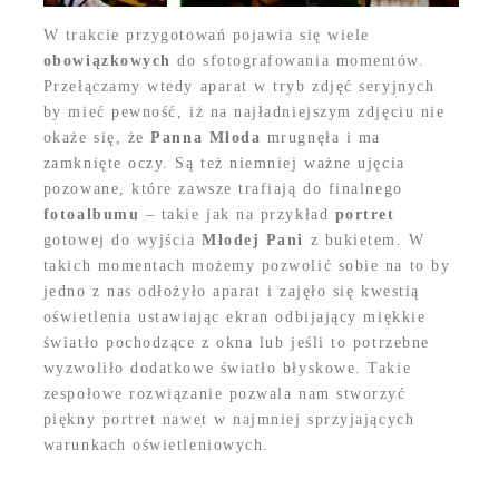
W trakcie przygotowań pojawia się wiele
obowiązkowych
do sfotografowania momentów.
Przełączamy wtedy aparat w tryb zdjęć seryjnych
by mieć pewność, iż na najładniejszym zdjęciu nie
okaże się, że
Panna Młoda
mrugnęła i ma
zamknięte oczy. Są też niemniej ważne ujęcia
pozowane, które zawsze trafiają do finalnego
fotoalbumu
– takie jak na przykład
portret
gotowej do wyjścia
Młodej Pani
z bukietem. W
takich momentach możemy pozwolić sobie na to by
jedno z nas odłożyło aparat i zajęło się kwestią
oświetlenia ustawiając ekran odbijający miękkie
światło pochodzące z okna lub jeśli to potrzebne
wyzwoliło dodatkowe światło błyskowe. Takie
zespołowe rozwiązanie pozwala nam stworzyć
piękny portret nawet w najmniej sprzyjających
warunkach oświetleniowych.