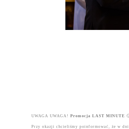
UWAGA UWAGA!
Promocja LAST MINUTE

Przy okazji chcieliśmy poinformować, że w dn