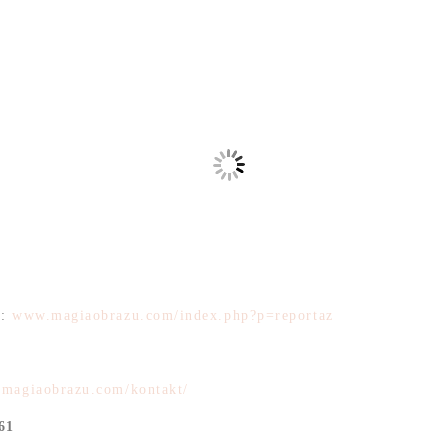
o
:
www.magiaobrazu.com/index.php?p=reportaz
.magiaobrazu.com/kontakt/
61