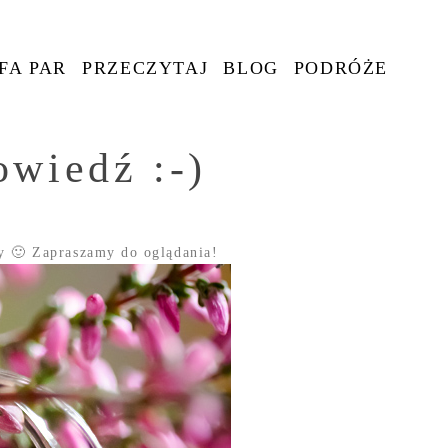
FA PAR
PRZECZYTAJ
BLOG
PODRÓŻE
wiedź :-)
y 🙂 Zapraszamy do oglądania!