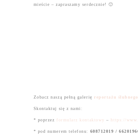
mieście – zapraszamy serdecznie! 🙂
Zobacz naszą pełną galerię
reportażu ślubneg
Skontaktuj się z nami:
* poprzez
formularz kontaktowy
–
https://www
* pod numerem telefonu:
608712019 / 6620196