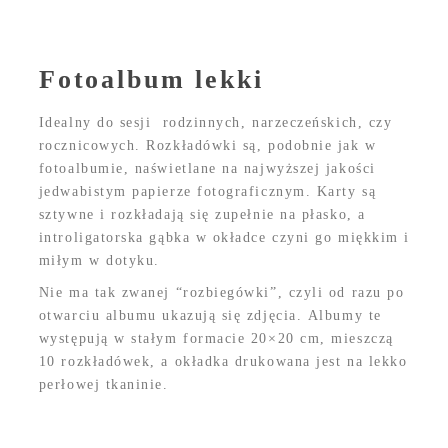
Fotoalbum lekki
Idealny do sesji rodzinnych, narzeczeńskich, czy
rocznicowych. Rozkładówki są, podobnie jak w
fotoalbumie, naświetlane na najwyższej jakości
jedwabistym papierze fotograficznym. Karty są
sztywne i rozkładają się zupełnie na płasko, a
introligatorska gąbka w okładce czyni go miękkim i
miłym w dotyku.
Nie ma tak zwanej “rozbiegówki”, czyli od razu po
otwarciu albumu ukazują się zdjęcia. Albumy te
występują w stałym formacie 20×20 cm, mieszczą
10 rozkładówek, a okładka drukowana jest na lekko
perłowej tkaninie.