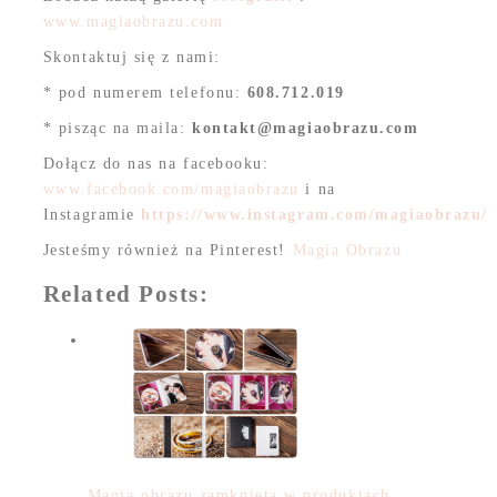
www.magiaobrazu.com
Skontaktuj się z nami:
* pod numerem telefonu:
608.712.019
* pisząc na maila:
kontakt@magiaobrazu.com
Dołącz do nas na facebooku:
www.facebook.com/magiaobrazu
i na
Instagramie
https://www.instagram.com/magiaobrazu/
Jesteśmy również na Pinterest!
Magia Obrazu
Related Posts:
Magia obrazu zamknięta w produktach