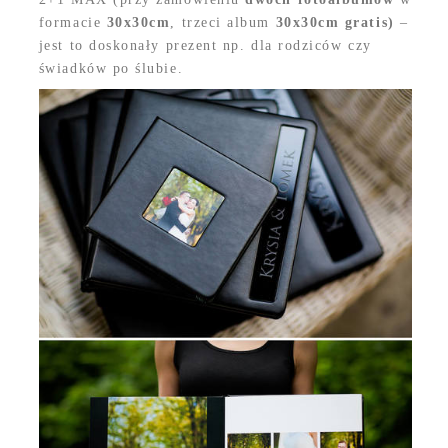
formacie
30x30cm
, trzeci album
30x30cm
gratis)
–
jest to doskonały prezent np. dla rodziców czy
świadków po ślubie.