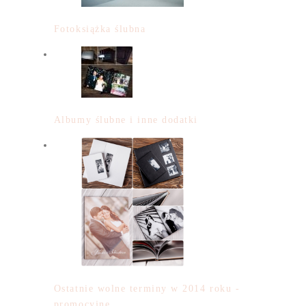
Fotoksiążka ślubna
Albumy ślubne i inne dodatki
Ostatnie wolne terminy w 2014 roku -
promocyjne…