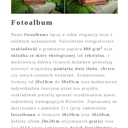
Fotoalbum
Nasze
fotoalbumy
łączą w sobie elegancję wraz z
solidnym wykonaniem. Naświetlane fotograficznie
2
rozkładówki
o gramaturze papieru
800 g/m
oraz
okładka ze skóry ekologicznej
lub
tekstylna
, z
możliwością doboru licznych dodatków pozwalają
stworzyć oryginalną
pamiątkę dnia ślubu
,
chrztu
,
czy innych istotnych wydarzeń. Zróżnicowane
formaty od
20x20cm
do
30x45cm
oraz każdorazowo
indywidualnie tworzone przez nas projekty
rozkładówek potrafią sprostać oczekiwaniom nawet
najbardziej wymagających Klientów. Zapraszamy do
skorzystania z pakietów 2+1 (przy zamówieniu
fotoalbumu
w formacie
30x30cm
oraz
20x20cm
,
kolejny album
20x20cm
otrzymujecie
gratis)
oraz
2+1 MAX (przy zamówieniu
dwóch fotoalbumów
w