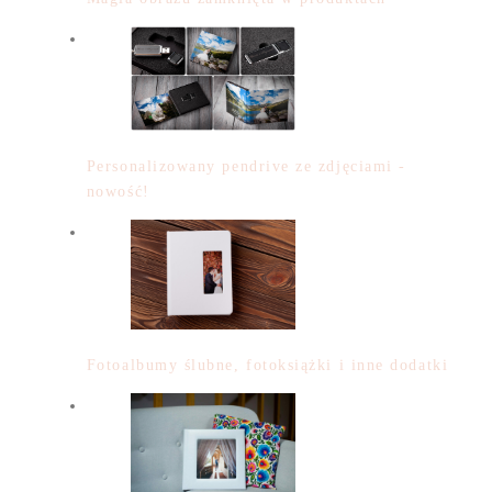
Personalizowany pendrive ze zdjęciami -
nowość!
Fotoalbumy ślubne, fotoksiążki i inne dodatki