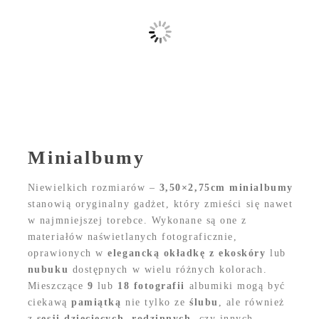
Minialbumy
Niewielkich rozmiarów –
3,50×2,75cm minialbumy
stanowią oryginalny gadżet, który zmieści się nawet
w najmniejszej torebce. Wykonane są one z
materiałów naświetlanych fotograficznie,
oprawionych w
elegancką okładkę z ekoskóry
lub
nubuku
dostępnych w wielu różnych kolorach.
Mieszczące
9
lub
18 fotografii
albumiki mogą być
ciekawą
pamiątką
nie tylko ze
ślubu
, ale również
z
sesji dziecięcych
,
rodzinnych
, czy innych.