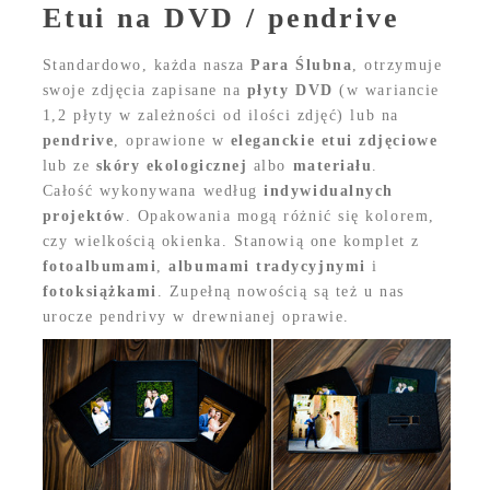
Etui na DVD / pendrive
Standardowo, każda nasza
Para Ślubna
, otrzymuje
swoje zdjęcia zapisane na
płyty DVD
(w wariancie
1,2 płyty w zależności od ilości zdjęć) lub na
pendrive
, oprawione w
eleganckie etui
zdjęciowe
lub ze
skóry ekologicznej
albo
materiału
.
Całość wykonywana według
indywidualnych
projektów
. Opakowania mogą różnić się kolorem,
czy wielkością okienka. Stanowią one komplet z
fotoalbumami
,
albumami tradycyjnymi
i
fotoksiążkami
. Zupełną nowością są też u nas
urocze pendrivy w drewnianej oprawie.