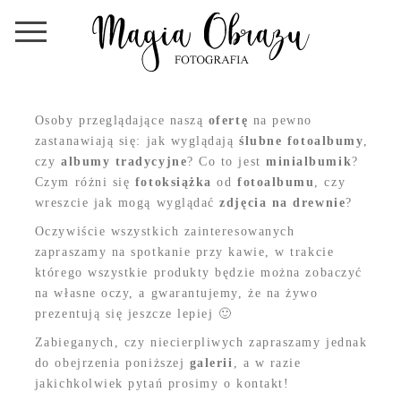
Osoby przeglądające naszą
ofertę
na pewno
zastanawiają się: jak wyglądają
ślubne fotoalbumy
,
czy
albumy tradycyjne
? Co to jest
minialbumik
?
Czym różni się
fotoksiążka
od
fotoalbumu
, czy
wreszcie jak mogą wyglądać
zdjęcia na drewnie
?
Oczywiście wszystkich zainteresowanych
zapraszamy na spotkanie przy kawie, w trakcie
którego wszystkie produkty będzie można zobaczyć
na własne oczy, a gwarantujemy, że na żywo
prezentują się jeszcze lepiej 🙂
Zabieganych, czy niecierpliwych zapraszamy jednak
do obejrzenia poniższej
galerii
, a w razie
jakichkolwiek pytań prosimy o kontakt!