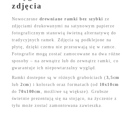
zdjęcia
Nowoczesne
drewniane ramki bez szybki
ze
zdjęciami drukowanymi na satynowym papierze
fotograficznym stanowią świetną alternatywę do
tradycyjnych ramek. Zdjęcia są podklejone na
płytę, dzięki czemu nie przesuwają się w ramce.
Fotografie mogą zostać zamocowane na dwa różne
sposoby – na zewnątrz lub do zewnątrz ramki, co
gwarantuje ich niepowtarzalny wygląd.
Ramki dostepne są w różnych grubościach (
3,5cm
lub
2cm
) i kolorach oraz formatach (od
10x10cm
do
70x100cm
, możliwe są większe). Grubsze
świetnie prezentują się na stojąco, na życzenie z
tyłu może zostać zamontowana zawieszka.