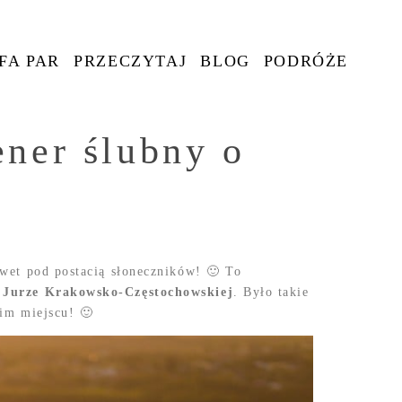
FA PAR
PRZECZYTAJ
BLOG
PODRÓŻE
ener ślubny o
awet pod postacią słoneczników! 🙂 To
a Jurze Krakowsko-Częstochowskiej
. Było takie
kim miejscu! 🙂