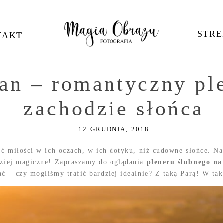
STRE
TAKT
ian – romantyczny pl
zachodzie słońca
12 GRUDNIA, 2018
nić miłości w ich oczach, w ich dotyku, niż cudowne słońce. N
rdziej magiczne! Zapraszamy do oglądania
pleneru ślubnego n
ć – czy mogliśmy trafić bardziej idealnie? Z taką Parą! W ta