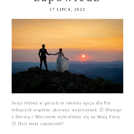
17 LIPCA, 2023
Sesja ślubna w górach to idealna opcja dla Par
lubiących wspólny aktywny wypoczynek 🙂 Dlatego
z Dorotą i Marcinem wybraliśmy się na Małą Fatrę
🙂 Dziś mała zapowiedź!