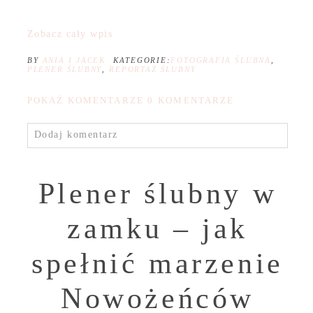
Zobacz cały wpis
BY
ANIA I JACEK
KATEGORIE:
FOTOGRAFIA ŚLUBNA
,
PLENER ŚLUBNY
,
REPORTAŻ ŚLUBNY
POKAŻ KOMENTARZE
0 KOMENTARZE
Dodaj komentarz
Plener ślubny w
zamku – jak
spełnić marzenie
Nowożeńców