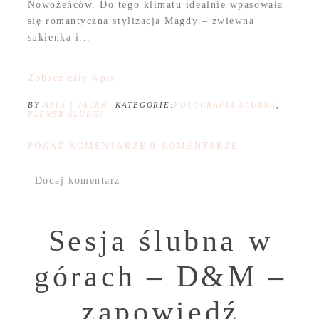
Nowożeńców. Do tego klimatu idealnie wpasowała
się romantyczna stylizacja Magdy – zwiewna
sukienka i...
Zobacz cały wpis
BY
ANIA I JACEK
KATEGORIE:
FOTOGRAFIA ŚLUBNA
,
PLENER ŚLUBNY
POKAŻ KOMENTARZE
0 KOMENTARZE
Dodaj komentarz
Sesja ślubna w
górach – D&M –
zapowiedź