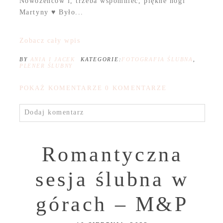
Nowożeńców i, trzeba wspomnieć, piękne nogi
Martyny ♥ Było...
Zobacz cały wpis
BY
ANIA I JACEK
KATEGORIE:
FOTOGRAFIA ŚLUBNA
,
PLENER ŚLUBNY
POKAŻ KOMENTARZE
0 KOMENTARZE
Dodaj komentarz
Romantyczna
sesja ślubna w
górach – M&P