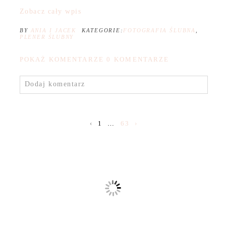
Zobacz cały wpis
BY
ANIA I JACEK
KATEGORIE:
FOTOGRAFIA ŚLUBNA
,
PLENER ŚLUBNY
POKAŻ KOMENTARZE
0 KOMENTARZE
Dodaj komentarz
‹
1
…
63
›