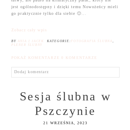
łatwy, ale padło na klimatyczny pałac, który nie
jest ogólnodostępny i dzięki temu Nowożeńcy mieli
go praktycznie tylko dla siebie 🙂...
Zobacz cały wpis
BY
ANIA I JACEK
KATEGORIE:
FOTOGRAFIA ŚLUBNA
,
PLENER ŚLUBNY
POKAŻ KOMENTARZE
0 KOMENTARZE
Dodaj komentarz
Sesja ślubna w
Pszczynie
21 WRZEŚNIA, 2023