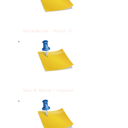
Ania&Bartek - Plener II
Ania & Bartek - reportaż