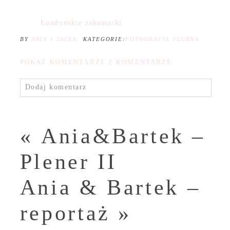
Londyńskie zakamarki
BY
ANIA I JACEK
KATEGORIE:
FOTOGRAFIA ŚLUBNA
POKAŻ KOMENTARZE
2 KOMENTARZE
Dodaj komentarz
«
Ania&Bartek –
Plener II
Ania & Bartek –
reportaż
»