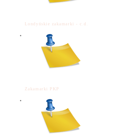
Londyńskie zakamarki - c.d.
Zakamarki PKP