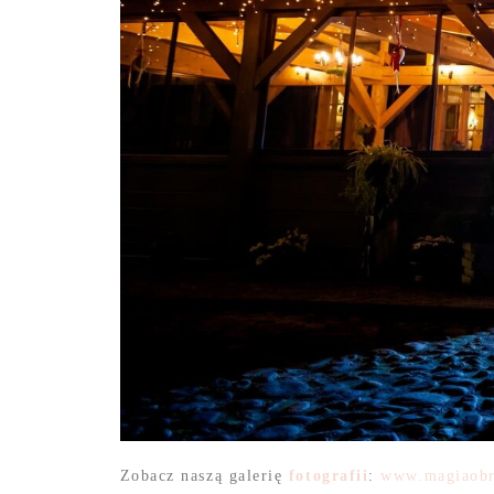
Zobacz naszą galerię
fotografii
:
www.magiaobr