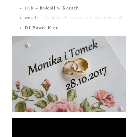
ślub –
kościół w Kozach
wesele –
Gospoda Krakowska w Kobiernicach
DJ Paweł Kine