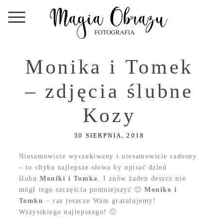
Monika i Tomek
– zdjęcia ślubne
Kozy
30 SIERPNIA, 2018
Niesamowicie wyczekiwany i niesamowicie radosny
– to chyba najlepsze słowa by opisać dzień
ślubu
Moniki i Tomka
. I znów żaden deszcz nie
mógł tego szczęścia pomniejszyć 🙂
Moniko i
Tomku
– raz jeszcze Wam gratulujemy!
Wszystkiego najlepszego! 🙂