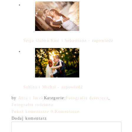
Sesja ślubna Kasi i Sebastiana - zapowiedź
Sabina i Michał - zapowiedź
by
Ania i Jacek
Kategorie:
Fotografia dziecięca
,
Fotografia rodzinna
Pokaż komentarze
0 Komentarze
Dodaj komentarz