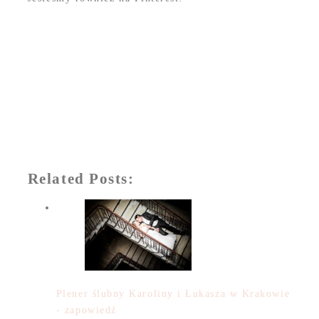
Related Posts:
Plener ślubny Karoliny i Łukasza w Krakowie
- zapowiedź