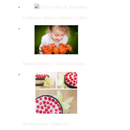
Ulubione zdjęcia ślubne z 2011
Sama słodycz - sesja dziecięca
Weekendowe słodkości