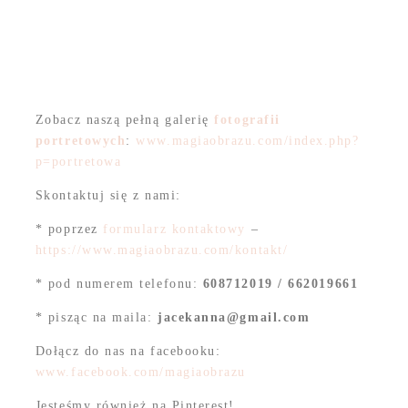
Zobacz naszą pełną galerię
fotografii
portretowych
:
www.magiaobrazu.com/index.php?
p=portretowa
Skontaktuj się z nami:
* poprzez
formularz kontaktowy
–
https://www.magiaobrazu.com/kontakt/
* pod numerem telefonu:
608712019 / 662019661
* pisząc na maila:
jacekanna@gmail.com
Dołącz do nas na facebooku:
www.facebook.com/magiaobrazu
Jesteśmy również na Pinterest!