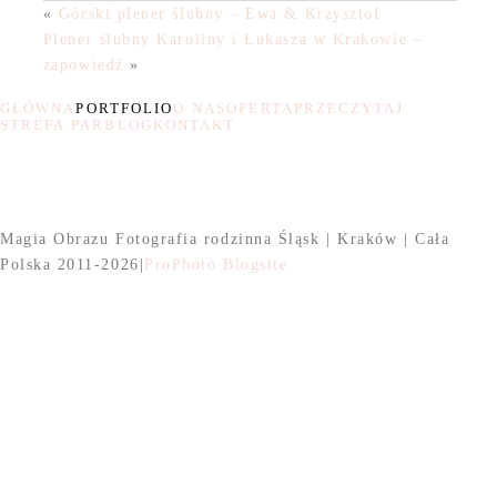
«
Górski plener ślubny – Ewa & Krzysztof
Plener ślubny Karoliny i Łukasza w Krakowie –
zapowiedź
»
GŁÓWNA
PORTFOLIO
O NAS
OFERTA
PRZECZYTAJ
STREFA PAR
BLOG
KONTAKT
Magia Obrazu Fotografia rodzinna Śląsk | Kraków | Cała
Polska 2011-2026
|
ProPhoto Blogsite