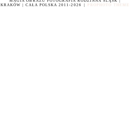
MAGIA OBRAZU FOTOGRAFIA RODZINNA ŚLĄSK |
KRAKÓW | CAŁA POLSKA 2011-2026
|
PROPHOTO THEME