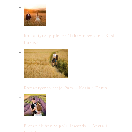
Romantyczny plener ślubny o świcie - Kasia i
Łukasz
Romantyczna sesja Pary - Kasia i Denis
Plener ślubny w polu lawendy - Aneta i