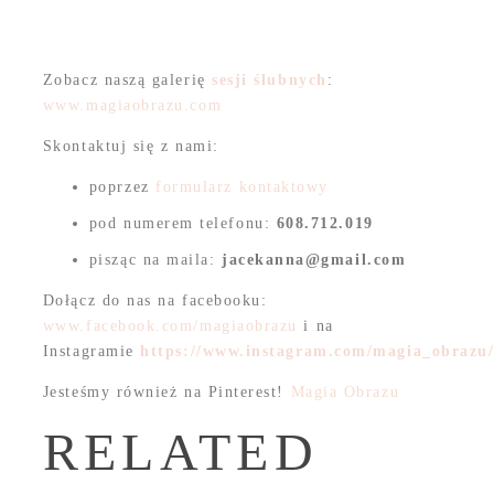
Zobacz naszą galerię
sesji
ślubnych
:
www.magiaobrazu.com
Skontaktuj się z nami:
poprzez
formularz kontaktowy
pod numerem telefonu:
608.712.019
pisząc na maila:
jacekanna@gmail.com
Dołącz do nas na facebooku:
www.facebook.com/magiaobrazu
i na
Instagramie
https://www.instagram.com/magia_obrazu
Jesteśmy również na Pinterest!
Magia Obrazu
RELATED