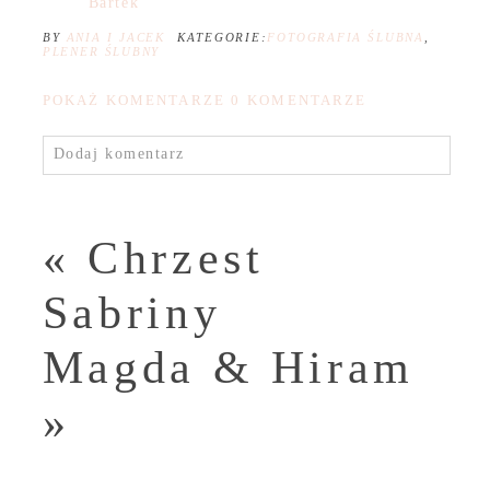
Bartek
BY
ANIA I JACEK
KATEGORIE:
FOTOGRAFIA ŚLUBNA
,
PLENER ŚLUBNY
POKAŻ KOMENTARZE
0 KOMENTARZE
Dodaj komentarz
«
Chrzest
Sabriny
Magda & Hiram
»