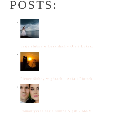
POSTS:
Sesja ślubna w Beskidach - Ola i Łukasz
Plener ślubny w górach - Ania i Piotrek
Romantyczna sesja ślubna Śląsk - M&M