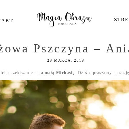
STRE
TAKT
ążowa Pszczyna – Ani
23 MARCA, 2018
i ich oczekiwanie – na małą
Michasię
. Dziś zapraszamy na
sesj