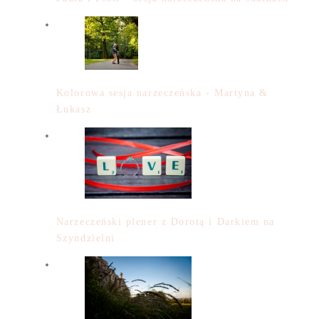
Kolorowa sesja narzeczeńska - Martyna &
Łukasz
Narzeczeński plener z Dorotą i Darkiem na
Szyndzielni