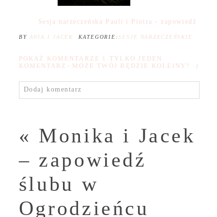
Sesja narzeczeńska Pauli i Piotra - zapowiedź
BY
ANIA I JACEK
KATEGORIE:
SESJE NARZECZEŃSKIE
POKAŻ KOMENTARZE
1 TYLKO JEDEN
KOMENTARZ- MOŻE TWÓJ BĘDZIE KOLEJNY? :)
Dodaj komentarz
«
Monika i Jacek
– zapowiedź
ślubu w
Ogrodzieńcu