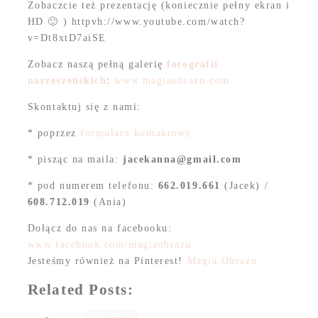
Zobaczcie też prezentację (koniecznie pełny ekran i
HD 🙂 ) httpvh://www.youtube.com/watch?
v=Dt8xtD7aiSE
Zobacz naszą pełną galerię
fotografii
narzeczeńskich
:
www.magiaobrazu.com
Skontaktuj się z nami:
* poprzez
formularz kontaktowy
* pisząc na maila:
jacekanna@gmail.com
* pod numerem telefonu:
662.019.661
(Jacek) /
608.712.019
(Ania)
Dołącz do nas na facebooku:
www.facebook.com/magiaobrazu
Jesteśmy również na Pinterest!
Magia Obrazu
Related Posts: