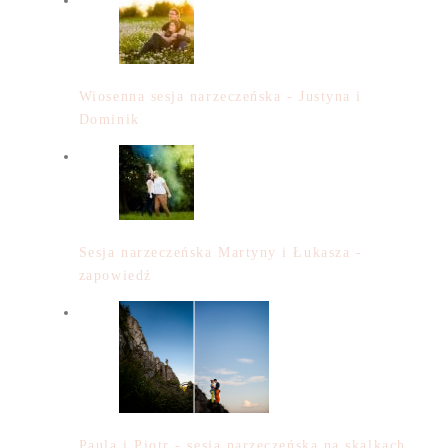
Wiosenna sesja narzeczeńska - Justyna i
Dominik
Sesja narzeczeńska Martyny i Łukasza -
zapowiedź
Paula i Piotr - sesja narzeczeńska na skalkach