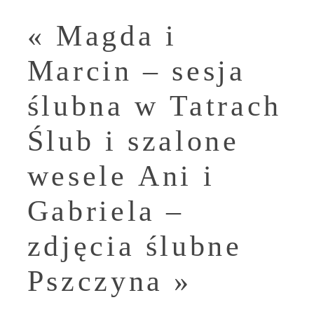
«
Magda i
Marcin – sesja
ślubna w Tatrach
Ślub i szalone
wesele Ani i
Gabriela –
zdjęcia ślubne
Pszczyna
»