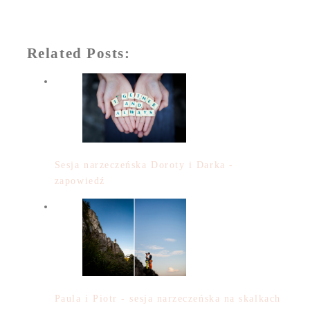
Related Posts:
Sesja narzeczeńska Doroty i Darka -
zapowiedź
Paula i Piotr - sesja narzeczeńska na skalkach