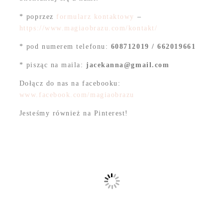
* poprzez
formularz kontaktowy
–
https://www.magiaobrazu.com/kontakt/
* pod numerem telefonu:
608712019 / 662019661
* pisząc na maila:
jacekanna@gmail.com
Dołącz do nas na facebooku:
www.facebook.com/magiaobrazu
Jesteśmy również na Pinterest!