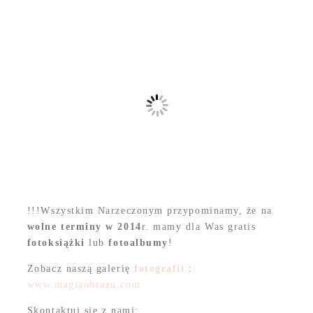
!!!Wszystkim Narzeczonym przypominamy, że na
wolne terminy w 2014
r. mamy dla Was gratis
fotoksiążki
lub
fotoalbumy
!
Zobacz naszą galerię
fotografii
:
www.magiaobrazu.com
Skontaktuj się z nami: