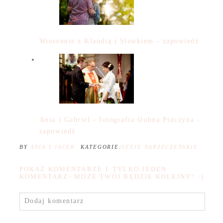
Wiosennie z Klaudią i Sławkiem - zapowiedź
Ania i Gabriel - fotografia ślubna Pszczyna -
zapowiedź
BY
ANIA I JACEK
KATEGORIE:
SESJE NARZECZEŃSKIE
POKAŻ KOMENTARZE
1 TYLKO JEDEN
KOMENTARZ- MOŻE TWÓJ BĘDZIE KOLEJNY? :)
Dodaj komentarz