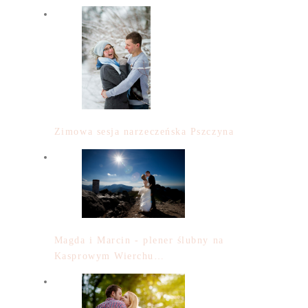
Zimowa sesja narzeczeńska Pszczyna
Magda i Marcin - plener ślubny na
Kasprowym Wierchu…