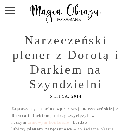
Narzeczeński
plener z Dorotą i
Darkiem na
Szyndzielni
5 LIPCA, 2014
Zapraszamy na pełny wpis z
sesji narzeczeńskiej
z
Dorotą i Darkiem
, którzy zwyciężyli w
naszym
zimowym konkursie
!
Bardzo
lubimy
plenery zaręczynowe
– to świetna okazja