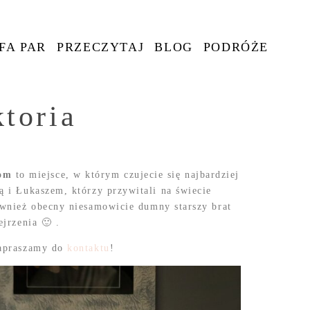
FA PAR
PRZECZYTAJ
BLOG
PODRÓŻE
toria
om
to miejsce, w którym czujecie się najbardziej
ą i Łukaszem, którzy przywitali na świecie
również obecny niesamowicie dumny starszy brat
jrzenia 🙂 .
zapraszamy do
kontaktu
!