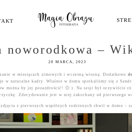
STRE
TAKT
a noworodkowa – Wik
20 MARCA, 2023
ązanie w miesiącach zimowych i wczesną wiosną. Dodatkowo
d
uje w naturalne kadry. Właśnie w domu spotkaliśmy się z Sandr
ów można by jej pozazdrościć! 🙂 ). Na sesji był oczywiście 
trzyczkę. Zdecydowanie jest w niej zakochany od pierwszego we
we zdjęcia z pierwszych wspólnych rodzinnych chwil w domu – 