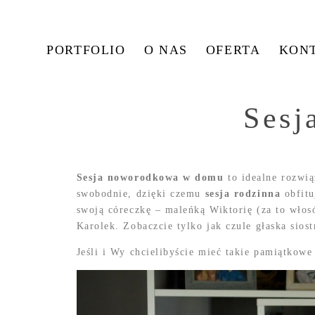
PORTFOLIO
O NAS
OFERTA
KON
Sesj
Sesja noworodkowa w domu
to idealne rozwi
swobodnie, dzięki czemu
sesja rodzinna
obfit
swoją córeczkę – maleńką Wiktorię (za to włos
Karolek. Zobaczcie tylko jak czule głaska sios
Jeśli i Wy chcielibyście mieć takie pamiątko