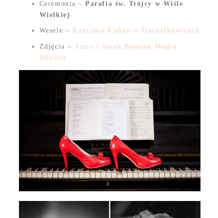
Ceremonia –
Parafia św. Trójcy w Wiśle
Wielkiej
Wesele –
Karczma Kuban w Goczałkowicach
Zdjęcia –
Anna i Jacek Bieniek Magia
Obrazu