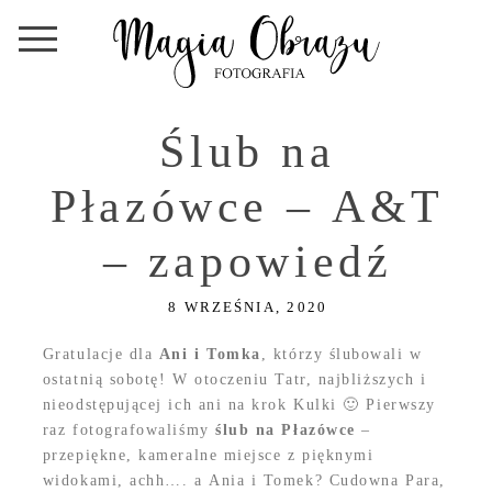
Ślub na
Płazówce – A&T
– zapowiedź
8 WRZEŚNIA, 2020
Gratulacje dla
Ani i Tomka
, którzy ślubowali w
ostatnią sobotę! W otoczeniu Tatr, najbliższych i
nieodstępującej ich ani na krok Kulki 🙂 Pierwszy
raz fotografowaliśmy
ślub na Płazówce
–
przepiękne, kameralne miejsce z pięknymi
widokami, achh…. a Ania i Tomek? Cudowna Para,