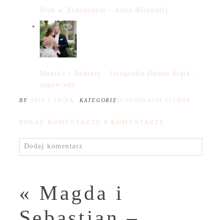
Ślub w Zakopanem - Anna &Genadij
Monika i Andrzej - fotografia ślubna Śląsk -
zapowiedź
BY
ANIA I JACEK
KATEGORIE:
FOTOGRAFIA ŚLUBNA
POKAŻ KOMENTARZE
4 KOMENTARZE
Dodaj komentarz
«
Magda i
Sebastian –