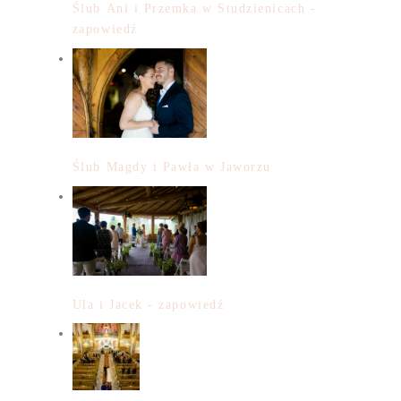
Ślub Ani i Przemka w Studzienicach -
zapowiedź
Ślub Magdy i Pawła w Jaworzu
Ula i Jacek - zapowiedź