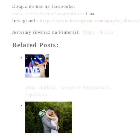
Dołącz do nas na facebooku:
www.facebook.com/magiaobrazu
i na
Instagramie
https://www.instagram.com/magia_obrazu
Jesteśmy również na Pinterest!
Magia Obrazu
Related Posts:
Ania i Łukasz - wesele w Paniówkach -
zapowiedź