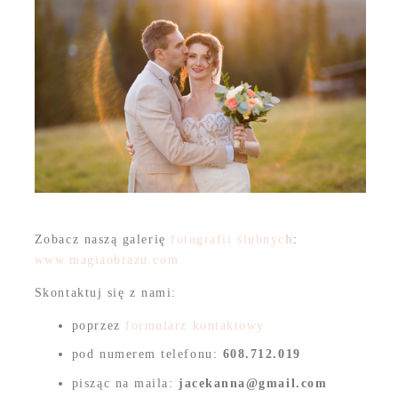
Zobacz naszą galerię
fotografii ślubnyc
h
:
www.magiaobrazu.com
Skontaktuj się z nami:
poprzez
formularz kontaktowy
pod numerem telefonu:
608.712.019
pisząc na maila:
jacekanna@gmail.com