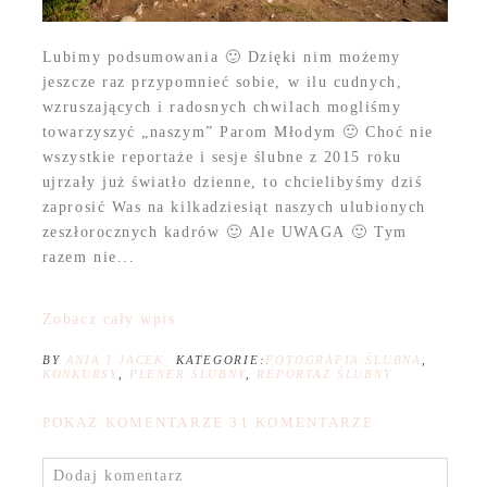
Lubimy podsumowania 🙂 Dzięki nim możemy
jeszcze raz przypomnieć sobie, w ilu cudnych,
wzruszających i radosnych chwilach mogliśmy
towarzyszyć „naszym” Parom Młodym 🙂 Choć nie
wszystkie reportaże i sesje ślubne z 2015 roku
ujrzały już światło dzienne, to chcielibyśmy dziś
zaprosić Was na kilkadziesiąt naszych ulubionych
zeszłorocznych kadrów 🙂 Ale UWAGA 🙂 Tym
razem nie...
Zobacz cały wpis
BY
ANIA I JACEK
KATEGORIE:
FOTOGRAFIA ŚLUBNA
,
KONKURSY
,
PLENER ŚLUBNY
,
REPORTAŻ ŚLUBNY
POKAŻ KOMENTARZE
31 KOMENTARZE
Dodaj komentarz