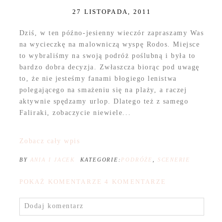
27 LISTOPADA, 2011
Dziś, w ten późno-jesienny wieczór zapraszamy Was
na wycieczkę na malowniczą wyspę Rodos. Miejsce
to wybraliśmy na swoją podróż poślubną i była to
bardzo dobra decyzja. Zwłaszcza biorąc pod uwagę
to, że nie jesteśmy fanami błogiego lenistwa
polegającego na smażeniu się na plaży, a raczej
aktywnie spędzamy urlop. Dlatego też z samego
Faliraki, zobaczycie niewiele...
Zobacz cały wpis
BY
ANIA I JACEK
KATEGORIE:
PODRÓŻE
,
SCENERIE
POKAŻ KOMENTARZE
4 KOMENTARZE
Dodaj komentarz