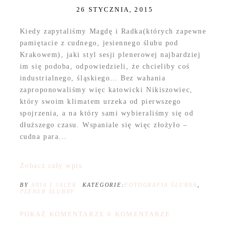
26 STYCZNIA, 2015
Kiedy zapytaliśmy Magdę i Radka(których zapewne
pamiętacie z cudnego, jesiennego ślubu pod
Krakowem), jaki styl sesji plenerowej najbardziej
im się podoba, odpowiedzieli, że chcieliby coś
industrialnego, śląskiego… Bez wahania
zaproponowaliśmy więc katowicki Nikiszowiec,
który swoim klimatem urzeka od pierwszego
spojrzenia, a na który sami wybieraliśmy się od
dłuższego czasu. Wspaniale się więc złożyło –
cudna para...
Zobacz cały wpis
BY
ANIA I JACEK
KATEGORIE:
FOTOGRAFIA ŚLUBNA
,
PLENER ŚLUBNY
POKAŻ KOMENTARZE
0 KOMENTARZE