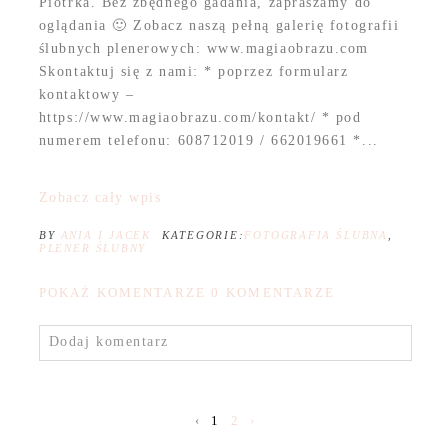
Piotrka. Bez zbędnego gadania, zapraszamy do
oglądania 🙂 Zobacz naszą pełną galerię fotografii
ślubnych plenerowych: www.magiaobrazu.com
Skontaktuj się z nami: * poprzez formularz
kontaktowy –
https://www.magiaobrazu.com/kontakt/ * pod
numerem telefonu: 608712019 / 662019661 *...
Zobacz cały wpis
BY
ANIA I JACEK
KATEGORIE:
FOTOGRAFIA ŚLUBNA
,
PLENER ŚLUBNY
POKAŻ KOMENTARZE
0 KOMENTARZE
Dodaj komentarz
‹
1
2
›