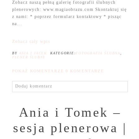
Zobacz naszą pełną galerię fotografii ślubnych
plenerowych: www.magiaobrazu.com Skontaktuj się
z nami: * poprzez formularz kontaktowy * pisząc
na...
Zobacz cały wpis
BY
ANIA I JACEK
KATEGORIE:
FOTOGRAFIA ŚLUBNA
,
PLENER ŚLUBNY
POKAŻ KOMENTARZE
0 KOMENTARZE
Dodaj komentarz
Ania i Tomek –
sesja plenerowa |