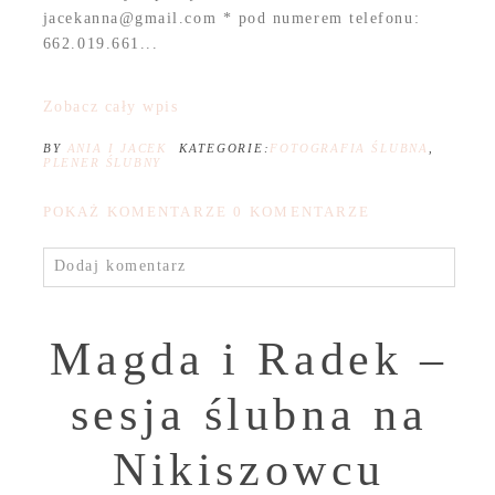
jacekanna@gmail.com * pod numerem telefonu:
662.019.661...
Zobacz cały wpis
BY
ANIA I JACEK
KATEGORIE:
FOTOGRAFIA ŚLUBNA
,
PLENER ŚLUBNY
POKAŻ KOMENTARZE
0 KOMENTARZE
Dodaj komentarz
Magda i Radek –
sesja ślubna na
Nikiszowcu