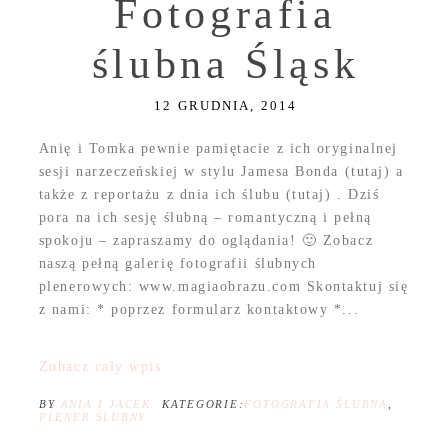
Fotografia
ślubna Śląsk
12 GRUDNIA, 2014
Anię i Tomka pewnie pamiętacie z ich oryginalnej
sesji narzeczeńskiej w stylu Jamesa Bonda (tutaj) a
także z reportażu z dnia ich ślubu (tutaj) . Dziś
pora na ich sesję ślubną – romantyczną i pełną
spokoju – zapraszamy do oglądania! 🙂 Zobacz
naszą pełną galerię fotografii ślubnych
plenerowych: www.magiaobrazu.com Skontaktuj się
z nami: * poprzez formularz kontaktowy *...
Zobacz cały wpis
BY
ANIA I JACEK
KATEGORIE:
FOTOGRAFIA ŚLUBNA
,
PLENER ŚLUBNY