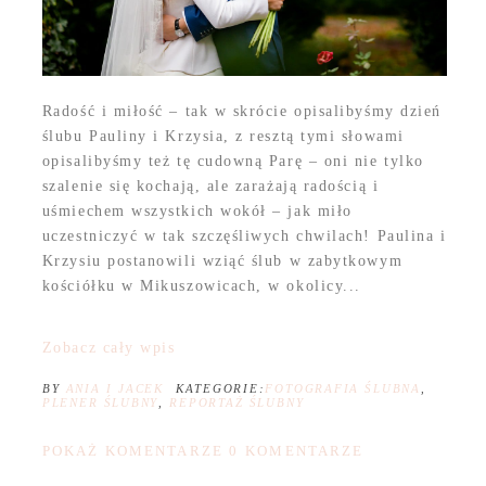
Radość i miłość – tak w skrócie opisalibyśmy dzień
ślubu Pauliny i Krzysia, z resztą tymi słowami
opisalibyśmy też tę cudowną Parę – oni nie tylko
szalenie się kochają, ale zarażają radością i
uśmiechem wszystkich wokół – jak miło
uczestniczyć w tak szczęśliwych chwilach! Paulina i
Krzysiu postanowili wziąć ślub w zabytkowym
kościółku w Mikuszowicach, w okolicy...
Zobacz cały wpis
BY
ANIA I JACEK
KATEGORIE:
FOTOGRAFIA ŚLUBNA
,
PLENER ŚLUBNY
,
REPORTAŻ ŚLUBNY
POKAŻ KOMENTARZE
0 KOMENTARZE