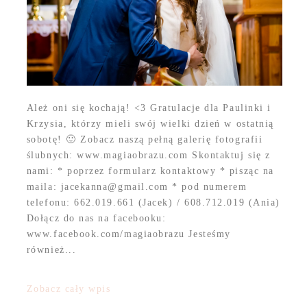
Ależ oni się kochają! <3 Gratulacje dla Paulinki i
Krzysia, którzy mieli swój wielki dzień w ostatnią
sobotę! 🙂 Zobacz naszą pełną galerię fotografii
ślubnych: www.magiaobrazu.com Skontaktuj się z
nami: * poprzez formularz kontaktowy * pisząc na
maila: jacekanna@gmail.com * pod numerem
telefonu: 662.019.661 (Jacek) / 608.712.019 (Ania)
Dołącz do nas na facebooku:
www.facebook.com/magiaobrazu Jesteśmy
również...
Zobacz cały wpis