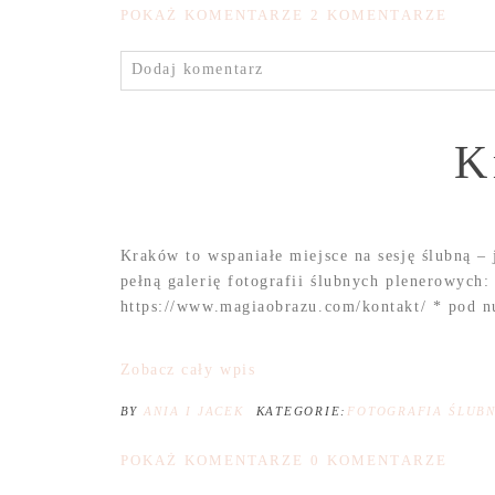
POKAŻ KOMENTARZE
2 KOMENTARZE
Dodaj komentarz
K
Kraków to wspaniałe miejsce na sesję ślubną –
pełną galerię fotografii ślubnych plenerowyc
https://www.magiaobrazu.com/kontakt/ * pod n
Zobacz cały wpis
BY
ANIA I JACEK
KATEGORIE:
FOTOGRAFIA ŚLUB
POKAŻ KOMENTARZE
0 KOMENTARZE