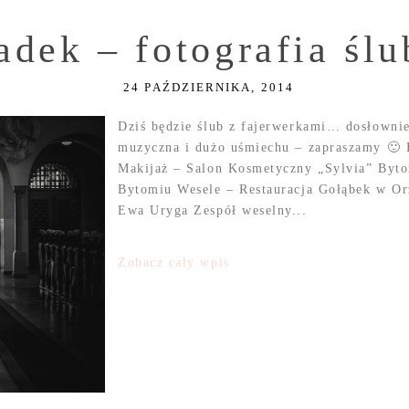
adek – fotografia śl
24 PAŹDZIERNIKA, 2014
Dziś będzie ślub z fajerwerkami… dosłowni
muzyczna i dużo uśmiechu – zapraszamy 🙂 
Makijaż – Salon Kosmetyczny „Sylvia” Byt
Bytomiu Wesele – Restauracja Gołąbek w Or
Ewa Uryga Zespół weselny...
Zobacz cały wpis