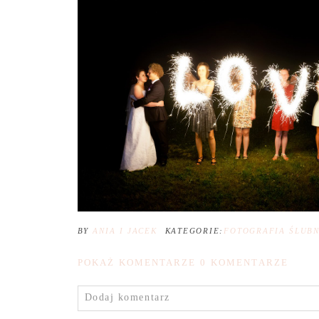
BY
ANIA I JACEK
KATEGORIE:
FOTOGRAFIA ŚLUB
POKAŻ KOMENTARZE
0 KOMENTARZE
Dodaj komentarz