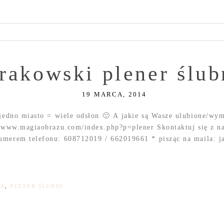
rakowski plener ślub
19 MARCA, 2014
 jedno miasto = wiele odsłon 🙂 A jakie są Wasze ulubione/wy
h: www.magiaobrazu.com/index.php?p=plener Skontaktuj się z n
umerem telefonu: 608712019 / 662019661 * pisząc na maila: j
NA
,
PLENER ŚLUBNY