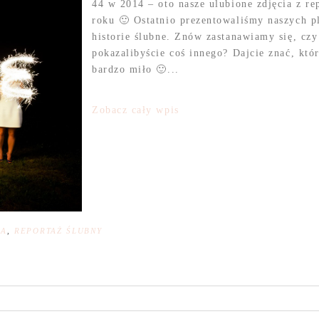
44 w 2014 – oto nasze ulubione zdjęcia z r
roku 🙂 Ostatnio prezentowaliśmy naszych pl
historie ślubne. Znów zastanawiamy się, c
pokazalibyście coś innego? Dajcie znać, któ
bardzo miło 🙂...
Zobacz cały wpis
NA
,
REPORTAŻ ŚLUBNY