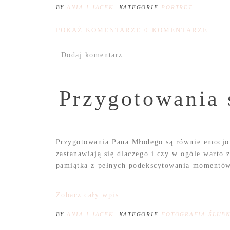
BY
ANIA I JACEK
KATEGORIE:
PORTRET
POKAŻ KOMENTARZE
0 KOMENTARZE
Dodaj komentarz
Przygotowania 
Przygotowania Pana Młodego są równie emocjon
zastanawiają się dlaczego i czy w ogóle warto
pamiątka z pełnych podekscytowania momentów,
Zobacz cały wpis
BY
ANIA I JACEK
KATEGORIE:
FOTOGRAFIA ŚLUB