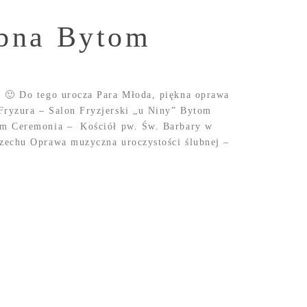
ubna Bytom
e 🙂 Do tego urocza Para Młoda, piękna oprawa
Fryzura – Salon Fryzjerski „u Niny” Bytom
om Ceremonia – Kościół pw. Św. Barbary w
zechu Oprawa muzyczna uroczystości ślubnej –