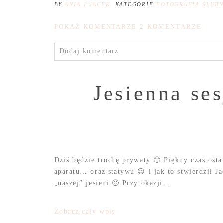
BY
ANIA I JACEK
KATEGORIE:
FOTOGRAFIA ŚLUB
POKAŻ KOMENTARZE
2 KOMENTARZE
Dodaj komentarz
Jesienna se
Dziś będzie trochę prywaty 🙂 Piękny czas osta
aparatu… oraz statywu 😉 i jak to stwierdził J
„naszej” jesieni 🙂 Przy okazji...
Zobacz cały wpis