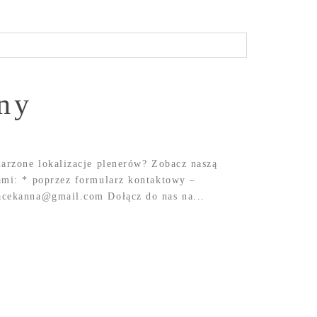
ny
marzone lokalizacje plenerów? Zobacz naszą
ami: * poprzez formularz kontaktowy –
acekanna@gmail.com Dołącz do nas na...