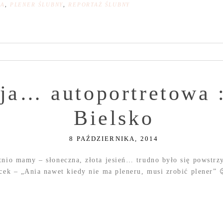
NA
,
PLENER ŚLUBNY
,
REPORTAŻ ŚLUBNY
sja… autoportretowa :
Bielsko
8 PAŹDZIERNIKA, 2014
tnio mamy – słoneczna, złota jesień… trudno było się powstrz
acek – „Ania nawet kiedy nie ma pleneru, musi zrobić plener” 