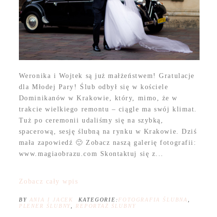
Weronika i Wojtek są już małżeństwem! Gratulacje
dla Młodej Pary! Ślub odbył się w kościele
Dominikanów w Krakowie, który, mimo, że w
trakcie wielkiego remontu – ciągle ma swój klimat.
Tuż po ceremonii udaliśmy się na szybką,
spacerową, sesję ślubną na rynku w Krakowie. Dziś
mała zapowiedź 🙂 Zobacz naszą galerię fotografii:
www.magiaobrazu.com Skontaktuj się z...
Zobacz cały wpis
BY
ANIA I JACEK
KATEGORIE:
FOTOGRAFIA ŚLUBNA
,
PLENER ŚLUBNY
,
REPORTAŻ ŚLUBNY