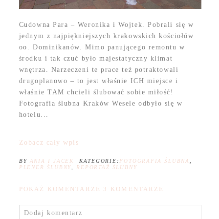
Cudowna Para – Weronika i Wojtek. Pobrali się w
jednym z najpiękniejszych krakowskich kościołów
oo. Dominikanów. Mimo panującego remontu w
środku i tak czuć było majestatyczny klimat
wnętrza. Narzeczeni te prace też potraktowali
drugoplanowo – to jest właśnie ICH miejsce i
właśnie TAM chcieli ślubować sobie miłość!
Fotografia ślubna Kraków Wesele odbyło się w
hotelu...
Zobacz cały wpis
BY
ANIA I JACEK
KATEGORIE:
FOTOGRAFIA ŚLUBNA
,
PLENER ŚLUBNY
,
REPORTAŻ ŚLUBNY
POKAŻ KOMENTARZE
3 KOMENTARZE
Dodaj komentarz