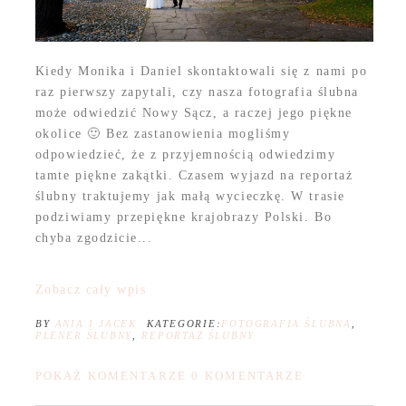
Kiedy Monika i Daniel skontaktowali się z nami po
raz pierwszy zapytali, czy nasza fotografia ślubna
może odwiedzić Nowy Sącz, a raczej jego piękne
okolice 🙂 Bez zastanowienia mogliśmy
odpowiedzieć, że z przyjemnością odwiedzimy
tamte piękne zakątki. Czasem wyjazd na reportaż
ślubny traktujemy jak małą wycieczkę. W trasie
podziwiamy przepiękne krajobrazy Polski. Bo
chyba zgodzicie...
Zobacz cały wpis
BY
ANIA I JACEK
KATEGORIE:
FOTOGRAFIA ŚLUBNA
,
PLENER ŚLUBNY
,
REPORTAŻ ŚLUBNY
POKAŻ KOMENTARZE
0 KOMENTARZE