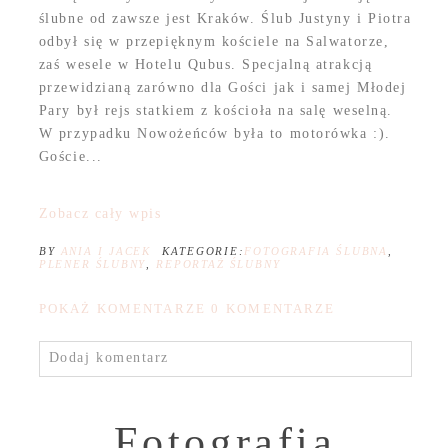
ślubne od zawsze jest Kraków. Ślub Justyny i Piotra
odbył się w przepięknym kościele na Salwatorze,
zaś wesele w Hotelu Qubus. Specjalną atrakcją
przewidzianą zarówno dla Gości jak i samej Młodej
Pary był rejs statkiem z kościoła na salę weselną.
W przypadku Nowożeńców była to motorówka :).
Goście...
Zobacz cały wpis
BY
ANIA I JACEK
KATEGORIE:
FOTOGRAFIA ŚLUBNA
,
PLENER ŚLUBNY
,
REPORTAŻ ŚLUBNY
POKAŻ KOMENTARZE
0 KOMENTARZE
Dodaj komentarz
Fotografia