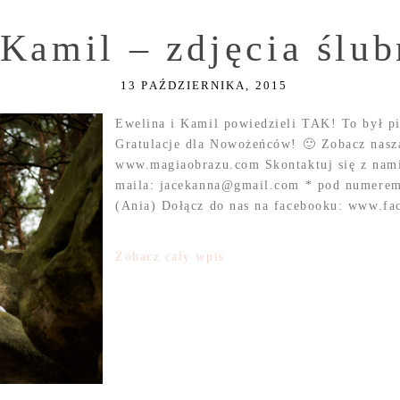
 Kamil – zdjęcia ślu
13 PAŹDZIERNIKA, 2015
Ewelina i Kamil powiedzieli TAK! To był pi
Gratulacje dla Nowożeńców! 🙂 Zobacz naszą
www.magiaobrazu.com Skontaktuj się z nami
maila: jacekanna@gmail.com * pod numerem 
(Ania) Dołącz do nas na facebooku: www.fa
Zobacz cały wpis