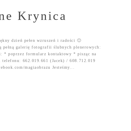
bne Krynica
ękny dzień pełen wzruszeń i radości 🙂
 pełną galerię fotografii ślubnych plenerowych:
: * poprzez formularz kontaktowy * pisząc na
telefonu: 662.019.661 (Jacek) / 608.712.019
cebook.com/magiaobrazu Jesteśmy...