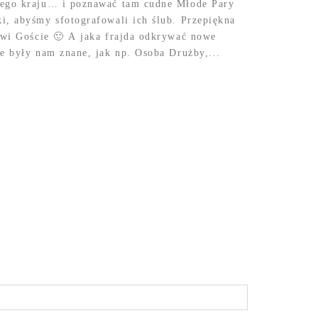
zego kraju… i poznawać tam cudne Młode Pary
i, abyśmy sfotografowali ich ślub. Przepiękna
towi Goście 🙂 A jaka frajda odkrywać nowe
e były nam znane, jak np. Osoba Drużby,...