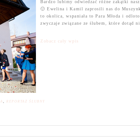
Bardzo lubimy odwiedzać różne zakątki nas
🙂 Ewelina i Kamil zaprosili nas do Muszynk
to okolica, wspaniała to Para Młoda i odlo
zwyczaje związane ze ślubem, które dotąd ni
Zobacz cały wpis
NA
,
REPORTAŻ ŚLUBNY